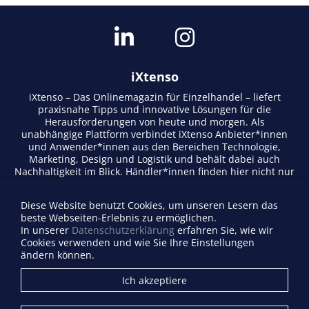
iXtenso
iXtenso – Das Onlinemagazin für Einzelhandel – liefert
praxisnahe Tipps und innovative Lösungen für die
Herausforderungen von heute und morgen. Als
unabhängige Plattform verbindet iXtenso Anbieter*innen
und Anwender*innen aus den Bereichen Technologie,
Marketing, Design und Logistik und behält dabei auch
Nachhaltigkeit im Blick. Händler*innen finden hier nicht nur
aktuelle Entwicklungen, sondern auch Inspiration durch
Expertenmeinungen und Erfolgsgeschichten. Mit einem
Diese Website benutzt Cookies, um unseren Lesern das
lebendigen Schreibstil und relevantem Content fördert das
beste Webseiten-Erlebnis zu ermöglichen.
Magazin den Austausch innerhalb der Retail-Community.
In unserer
Datenschutzerklärung
erfahren Sie, wie wir
Ob digitale Trends oder praktische Alltagstipps – iXtenso
Cookies verwenden und wie Sie Ihre Einstellungen
macht Wissen für den Handel zugänglich.
ändern können.
Anbieterverzeichnis
Ich akzeptiere
Firma eintragen