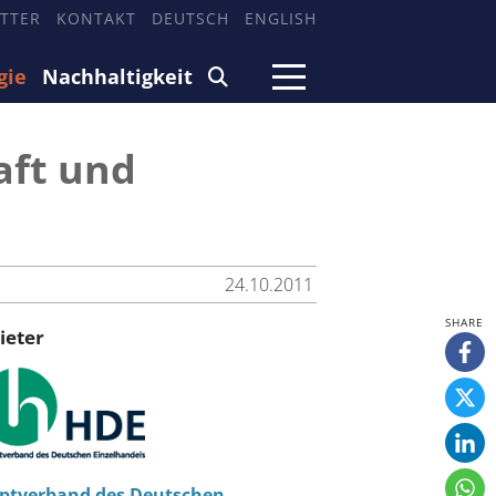
TTER
KONTAKT
DEUTSCH
ENGLISH
gie
Nachhaltigkeit
aft und
24.10.2011
ieter
ptverband des Deutschen