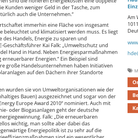
men sind die höheren Energiekosten eine doppelte
Einz
e Kunden weniger Geld in der Tasche, zum
atürlich auch die Unternehmen.“
Am 
1011
rtschaftet immerhin eine Fläche von insgesamt
Deu
 beleuchtet und klimatisiert werden muss. Es liegt
se des Handels, Energie zu sparen und
www.
-Geschäftsführer Kai Falk: „Umweltschutz und
ndel Hand in Hand. Neben Energiesparmaßnahmen
hde
 erneuerbarer Energien.“ Ein Beispiel sind
re große Handelsunternehmen haben Initiativen
M
olaranlagen auf den Dächern ihrer Standorte
On
hen wurden sie von Umweltorganisationen wie der
B
hhaltiges Bauen) ausgezeichnet und sogar von der
Energy Europe Award 2010“ nominiert. Auch mit
Ka
mie- oder Biogasanlagen geht der deutsche
Energiegewinnung. Falk: „Die erneuerbaren
llos wichtig, man sollte aber dabei das
enwärtige Energiepolitik ist zu sehr auf die
gieeffizienzmaßnahmen sind ein wesentlicher