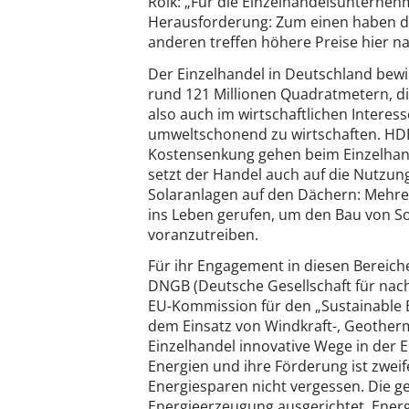
Roik: „Für die Einzelhandelsunterneh
Herausforderung: Zum einen haben di
anderen treffen höhere Preise hier n
Der Einzelhandel in Deutschland bewi
rund 121 Millionen Quadratmetern, die
also auch im wirtschaftlichen Interes
umweltschonend zu wirtschaften. HDE
Kostensenkung gehen beim Einzelha
setzt der Handel auch auf die Nutzung
Solaranlagen auf den Dächern: Mehre
ins Leben gerufen, um den Bau von S
voranzutreiben.
Für ihr Engagement in diesen Bereic
DNGB (Deutsche Gesellschaft für nac
EU-Kommission für den „Sustainable 
dem Einsatz von Windkraft-, Geother
Einzelhandel innovative Wege in der 
Energien und ihre Förderung ist zweife
Energiesparen nicht vergessen. Die geg
Energieerzeugung ausgerichtet. Ener