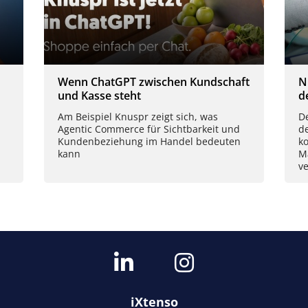
Wenn ChatGPT zwischen Kundschaft
N
und Kasse steht
d
Am Beispiel Knuspr zeigt sich, was
De
Agentic Commerce für Sichtbarkeit und
d
Kundenbeziehung im Handel bedeuten
k
kann
M
ve
iXtenso