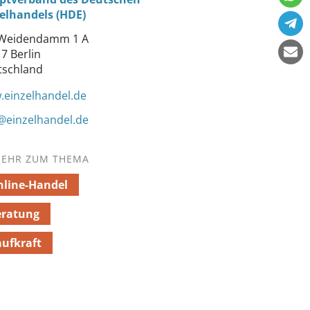
elhandels (HDE)
Weidendamm 1 A
7 Berlin
tschland
einzelhandel.de
@einzelhandel.de
EHR ZUM THEMA
line-Handel
eratung
ufkraft