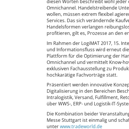
diesen Worten beschreibt wohl jeder 
Omnichannel. Handelstreibende Unter
wollen, müssen extrem flexibel agier
Services. Das sich verändernde Kauf
Handelsformen verlangen reibungslo
profitieren, gilt es, Prozesse an den 
Im Rahmen der LogiMAT 2017, 15. Inter
und Informationsfluss wird erneut die
Plattform für die Optimierung der H
Omnichannel und vermittelt Know-how
exklusiven Fachausstellung zu Produkt
hochkarätige Fachvorträge statt.
Präsentiert werden innovative Konzep
Digitalisierung in den Bereichen Bes
Intralogistik, Versand, Fulfillment, R
über WWS-, ERP- und Logistik-IT-Sys
Die Kombination beider Veranstaltun
Messe Stuttgart ist einmalig und scha
unter
www.tradeworld.de