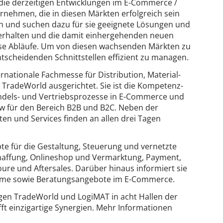
die derzeitigen Entwicklungen im E-Commerce /
nehmen, die in diesen Märkten erfolgreich sein
en und suchen dazu für sie geeignete Lösungen und
verhalten und die damit einhergehenden neuen
se Abläufe. Um von diesen wachsenden Märkten zu
entscheidenden Schnittstellen effizient zu managen.
nationale Fachmesse für Distribution, Material-
 TradeWorld ausgerichtet. Sie ist die Kompetenz-
andels- und Vertriebsprozesse in E-Commerce und
 für den Bereich B2B und B2C. Neben der
en und Services finden an allen drei Tagen
te für die Gestaltung, Steuerung und vernetzte
chaffung, Onlineshop und ­Vermarktung, Payment,
etoure und Aftersales. Darüber hinaus informiert sie
teme sowie Beratungsangebote im E-Commerce.
gen TradeWorld und LogiMAT in acht Hallen der
fft einzigartige Synergien. Mehr Informationen