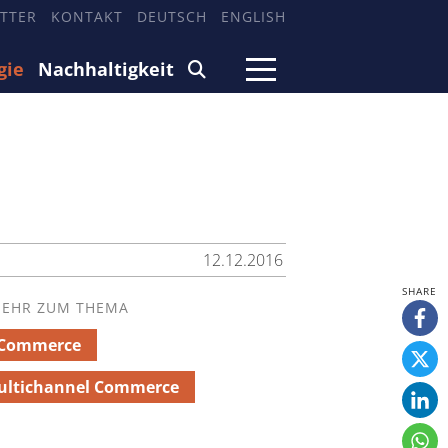
TTER
KONTAKT
DEUTSCH
ENGLISH
gie
Nachhaltigkeit
12.12.2016
EHR ZUM THEMA
-Commerce
ultichannel Commerce