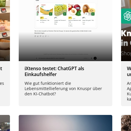
t
iXtenso testet: ChatGPT als
W
Einkaufshelfer
u
es
Wie gut funktioniert die
Am
Lebensmittellieferung von Knuspr über
A
den KI-Chatbot?
K
k