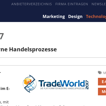
ANBIETERVERZEICHNIS
FIRMA EINTRAGEN
NEWSLE
Marketing
Design
Technolo
7
rne Handelsprozesse
r
M
E
im E-
M
, mit