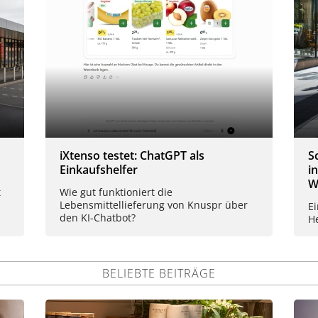
iXtenso testet: ChatGPT als
S
Einkaufshelfer
i
W
t
Wie gut funktioniert die
Lebensmittellieferung von Knuspr über
E
den KI-Chatbot?
H
BELIEBTE BEITRÄGE