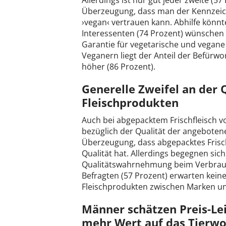
Allerdings ist nur gut jeder zweite (5
Überzeugung, dass man der Kennzeich
›vegan‹ vertrauen kann. Abhilfe könnte
Interessenten (74 Prozent) wünschen s
Garantie für vegetarische und vegane
Veganern liegt der Anteil der Befürwo
höher (86 Prozent).
Generelle Zweifel an der
Fleischprodukten
Auch bei abgepacktem Frischfleisch 
bezüglich der Qualität der angebotene
Überzeugung, dass abgepacktes Frisc
Qualität hat. Allerdings begegnen si
Qualitätswahrnehmung beim Verbrau
Befragten (57 Prozent) erwarten keine
Fleischprodukten zwischen Marken u
Männer schätzen Preis-Lei
mehr Wert auf das Tierwo