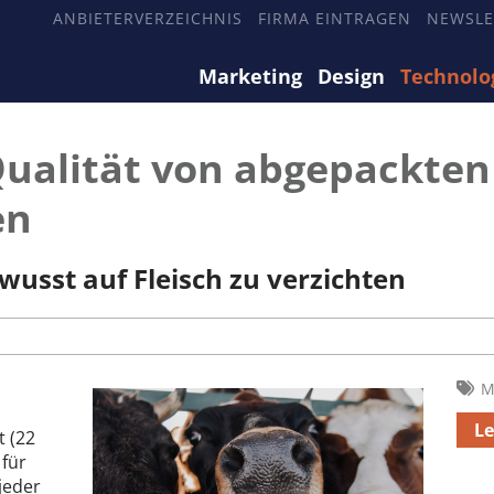
ANBIETERVERZEICHNIS
FIRMA EINTRAGEN
NEWSLE
Marketing
Design
Technolo
Qualität von abgepackten
en
wusst auf Fleisch zu verzichten
M
Le
t (22
 für
jeder