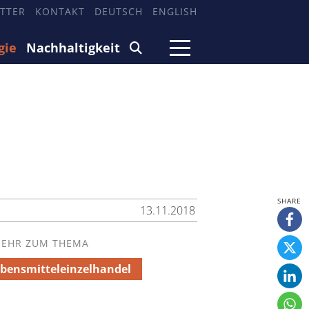
TTER
KONTAKT
DEUTSCH
ENGLISH
gie
Nachhaltigkeit
13.11.2018
EHR ZUM THEMA
bensmitteleinzelhandel