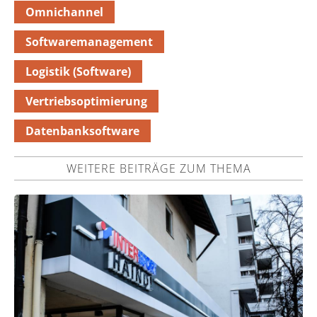
Omnichannel
Softwaremanagement
Logistik (Software)
Vertriebsoptimierung
Datenbanksoftware
WEITERE BEITRÄGE ZUM THEMA