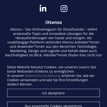
iXtenso
iXtenso – Das Onlinemagazin für Einzelhandel – liefert
praxisnahe Tipps und innovative Lösungen für die
Herausforderungen von heute und morgen. Als
unabhängige Plattform verbindet iXtenso Anbieter*innen
und Anwender*innen aus den Bereichen Technologie,
Marketing, Design und Logistik und behält dabei auch
Nachhaltigkeit im Blick. Händler*innen finden hier nicht nur
aktuelle Entwicklungen, sondern auch Inspiration durch
Expertenmeinungen und Erfolgsgeschichten. Mit einem
Diese Website benutzt Cookies, um unseren Lesern das
lebendigen Schreibstil und relevantem Content fördert das
beste Webseiten-Erlebnis zu ermöglichen.
Magazin den Austausch innerhalb der Retail-Community.
In unserer
Datenschutzerklärung
erfahren Sie, wie wir
Ob digitale Trends oder praktische Alltagstipps – iXtenso
Cookies verwenden und wie Sie Ihre Einstellungen
macht Wissen für den Handel zugänglich.
ändern können.
Anbieterverzeichnis
Ich akzeptiere
Firma eintragen
Mediadaten
Nur essentielle Cookies akzeptieren