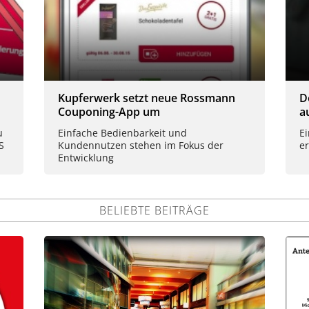
Kupferwerk setzt neue Rossmann
D
Couponing-App um
a
u
Einfache Bedienbarkeit und
E
S
Kundennutzen stehen im Fokus der
e
Entwicklung
BELIEBTE BEITRÄGE