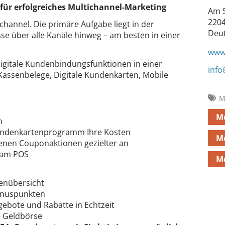
 für erfolgreiches Multichannel-Marketing
Am S
220
channel. Die primäre Aufgabe liegt in der
Deu
se über alle Kanäle hinweg – am besten in einer
www
gitale Kundenbindungsfunktionen in einer
inf
Kassenbelege, Digitale Kundenkarten, Mobile
M
M
n
Kundenkartenprogramm Ihre Kosten
Mo
enen Couponaktionen gezielter an
 am POS
M
enübersicht
onuspunkten
ebote und Rabatte in Echtzeit
le Geldbörse