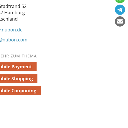
tadtrand 52
47 Hamburg
tschland
.nubon.de
o@nubon.com
EHR ZUM THEMA
obile Payment
bile Shopping
obile Couponing