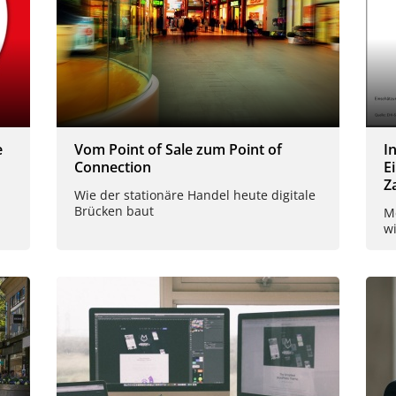
e
Vom Point of Sale zum Point of
I
Connection
E
Z
Wie der stationäre Handel heute digitale
Brücken baut
Me
w