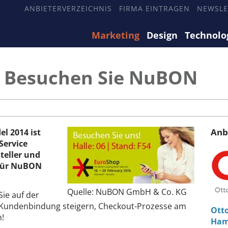
ANBIETERVERZEICHNIS
FIRMA EINTRAGEN
NEWSLE
Marketing
Design
Technolo
- Besuchen Sie NuBON
Anb
l 2014 ist
Service
teller und
 für NuBON
Quelle: NuBON GmbH & Co. KG
ie auf der
 Kundenbindung steigern, Checkout-Prozesse am
Otto
n!
Ham