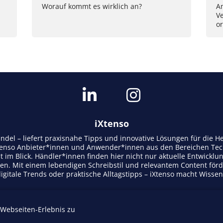
Worauf kommt es wirklich an?
Am
Ve
or
iXtenso
andel – liefert praxisnahe Tipps und innovative Lösungen für die
tenso Anbieter*innen und Anwender*innen aus den Bereichen Tech
t im Blick. Händler*innen finden hier nicht nur aktuelle Entwicklu
n. Mit einem lebendigen Schreibstil und relevantem Content för
gitale Trends oder praktische Alltagstipps – iXtenso macht Wisse
 Webseiten-Erlebnis zu
Mediadaten