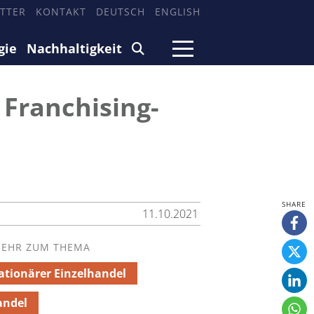
TTER
KONTAKT
DEUTSCH
ENGLISH
gie
Nachhaltigkeit
 Franchising-
11.10.2021
EHR ZUM THEMA
ationärer Einzelhandel
andel