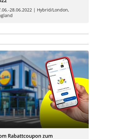
022
.06.-28.06.2022 | Hybrid/London,
ngland
om Rabattcoupon zum