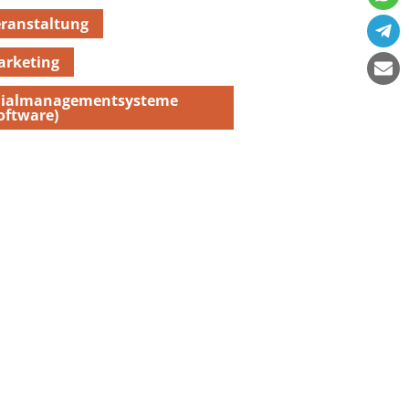
ranstaltung
arketing
ilialmanagementsysteme
oftware)