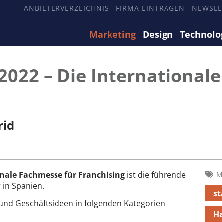
ANBIETERVERZEICHNIS
FIRMA EINTRAGEN
NEWSLE
Marketing
Design
Technolo
2022 – Die Internationale
rid
onale Fachmesse für Franchising
ist die führende
M
 in Spanien.
st
und Geschäftsideen in folgenden Kategorien
H