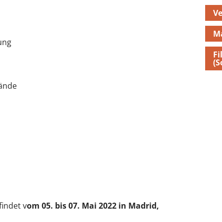
Ve
M
ung
F
(S
ände
findet v
om 05. bis 07. Mai 2022 in Madrid,