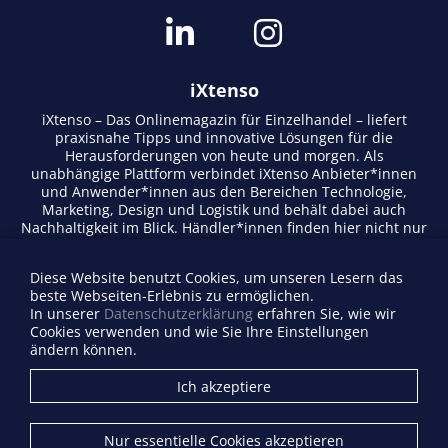
iXtenso
iXtenso – Das Onlinemagazin für Einzelhandel – liefert
praxisnahe Tipps und innovative Lösungen für die
Herausforderungen von heute und morgen. Als
unabhängige Plattform verbindet iXtenso Anbieter*innen
und Anwender*innen aus den Bereichen Technologie,
Marketing, Design und Logistik und behält dabei auch
Nachhaltigkeit im Blick. Händler*innen finden hier nicht nur
aktuelle Entwicklungen, sondern auch Inspiration durch
Expertenmeinungen und Erfolgsgeschichten. Mit einem
Diese Website benutzt Cookies, um unseren Lesern das
lebendigen Schreibstil und relevantem Content fördert das
beste Webseiten-Erlebnis zu ermöglichen.
Magazin den Austausch innerhalb der Retail-Community.
In unserer
Datenschutzerklärung
erfahren Sie, wie wir
Ob digitale Trends oder praktische Alltagstipps – iXtenso
Cookies verwenden und wie Sie Ihre Einstellungen
macht Wissen für den Handel zugänglich.
ändern können.
Anbieterverzeichnis
Ich akzeptiere
Firma eintragen
Mediadaten
Nur essentielle Cookies akzeptieren