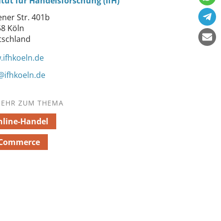
itut für Handelsforschung (IfH)
ner Str. 401b
8 Köln
tschland
ifhkoeln.de
@ifhkoeln.de
EHR ZUM THEMA
line-Handel
-Commerce