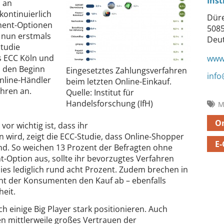
Inst
o an
kontinuierlich
Düre
yment-Optionen
5085
 nun erstmals
Deu
Studie
s ECC Köln und
www.
n den Beginn
Eingesetztes Zahlungsverfahren
info
Online-Händler
beim letzten Online-Einkauf.
ahren an.
Quelle: Institut für
Handelsforschung (IfH)
M
On
r wichtig ist, dass ihr
 wird, zeigt die ECC-Studie, dass Online-Shopper
E
ind. So weichen 13 Prozent der Befragten ohne
t-Option aus, sollte ihr bevorzugtes Verfahren
ies lediglich rund acht Prozent. Zudem brechen in
nt der Konsumenten den Kauf ab – ebenfalls
heit.
 einige Big Player stark positionieren. Auch
en mittlerweile großes Vertrauen der