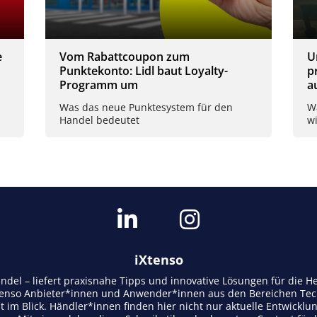
e
Vom Rabattcoupon zum
U
Punktekonto: Lidl baut Loyalty-
p
Programm um
a
Was das neue Punktesystem für den
W
Handel bedeutet
wi
iXtenso
andel – liefert praxisnahe Tipps und innovative Lösungen für die
tenso Anbieter*innen und Anwender*innen aus den Bereichen Tech
t im Blick. Händler*innen finden hier nicht nur aktuelle Entwicklu