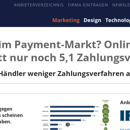
ANBIETERVERZEICHNIS
FIRMA EINTRAGEN
NEWSLE
Marketing
Design
Technolo
 im Payment-Markt? Onli
tt nur noch 5,1 Zahlungs
-Händler weniger Zahlungsverfahren a
Anb
 gegen
s scheinen
aben.