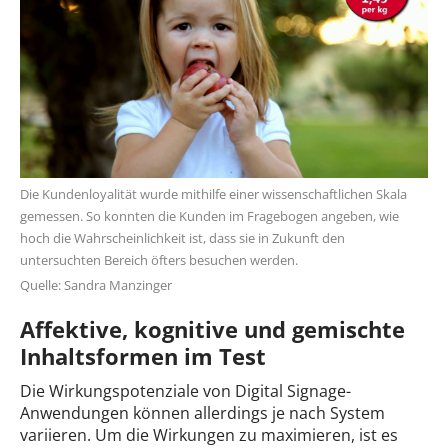
Die Kundenloyalität wurde mithilfe einer wissenschaftlichen Skala
gemessen. So konnten die Kunden im Fragebogen angeben, wie
hoch die Wahrscheinlichkeit ist, dass sie in Zukunft den
untersuchten Bereich öfters besuchen werden.
Quelle: Sandra Manzinger
Affektive, kognitive und gemischte
Inhaltsformen im Test
Die Wirkungspotenziale von Digital Signage-
Anwendungen können allerdings je nach System
variieren. Um die Wirkungen zu maximieren, ist es