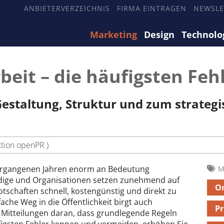
ANBIETERVERZEICHNIS
FIRMA EINTRAGEN
NEWSLE
Marketing
Design
Technolo
beit – die häufigsten Fe
Gestaltung, Struktur und zum strategi
ktion openPR )
 vergangenen Jahren enorm an Bedeutung
M
ige und Organisationen setzen zunehmend auf
On
tschaften schnell, kostengünstig und direkt zu
ache Weg in die Öffentlichkeit birgt auch
P
n Mitteilungen daran, dass grundlegende Regeln