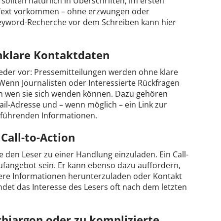
sollten natürlich in Überschriften, im ersten
m Text vorkommen – ohne erzwungen oder
 Keyword-Recherche vor dem Schreiben kann hier
unklare Kontaktdaten
eder vor: Pressemitteilungen werden ohne klare
 Wenn Journalisten oder Interessierte Rückfragen
an wen sie sich wenden können. Dazu gehören
l-Adresse und – wenn möglich – ein Link zur
führenden Informationen.
 Call-to-Action
e den Leser zu einer Handlung einzuladen. Ein Call-
ufangebot sein. Er kann ebenso dazu auffordern,
tere Informationen herunterzuladen oder Kontakt
ndet das Interesse des Lesers oft nach dem letzten
chjargon oder zu komplizierte