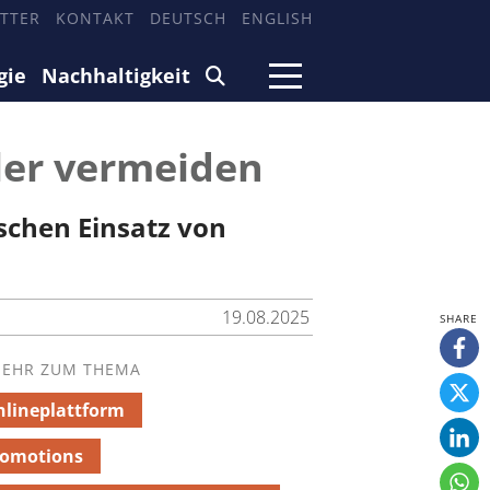
TTER
KONTAKT
DEUTSCH
ENGLISH
gie
Nachhaltigkeit
hler vermeiden
schen Einsatz von
19.08.2025
EHR ZUM THEMA
lineplattform
romotions