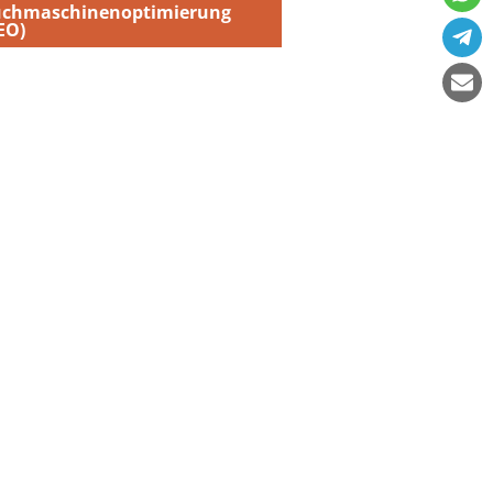
uchmaschinenoptimierung
EO)