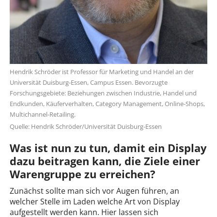
Hendrik Schröder ist Professor für Marketing und Handel an der
Universität Duisburg-Essen, Campus Essen. Bevorzugte
Forschungsgebiete: Beziehungen zwischen Industrie, Handel und
Endkunden, Käuferverhalten, Category Management, Online-Shops,
Multichannel-Retailing.
Quelle: Hendrik Schröder/Universität Duisburg-Essen
Was ist nun zu tun, damit ein Display
dazu beitragen kann, die Ziele einer
Warengruppe zu erreichen?
Zunächst sollte man sich vor Augen führen, an
welcher Stelle im Laden welche Art von Display
aufgestellt werden kann. Hier lassen sich