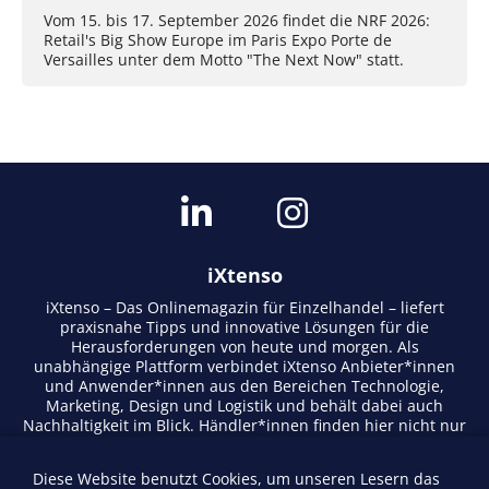
Vom 15. bis 17. September 2026 findet die NRF 2026:
Retail's Big Show Europe im Paris Expo Porte de
Versailles unter dem Motto "The Next Now" statt.
iXtenso
iXtenso – Das Onlinemagazin für Einzelhandel – liefert
praxisnahe Tipps und innovative Lösungen für die
Herausforderungen von heute und morgen. Als
unabhängige Plattform verbindet iXtenso Anbieter*innen
und Anwender*innen aus den Bereichen Technologie,
Marketing, Design und Logistik und behält dabei auch
Nachhaltigkeit im Blick. Händler*innen finden hier nicht nur
aktuelle Entwicklungen, sondern auch Inspiration durch
Expertenmeinungen und Erfolgsgeschichten. Mit einem
Diese Website benutzt Cookies, um unseren Lesern das
lebendigen Schreibstil und relevantem Content fördert das