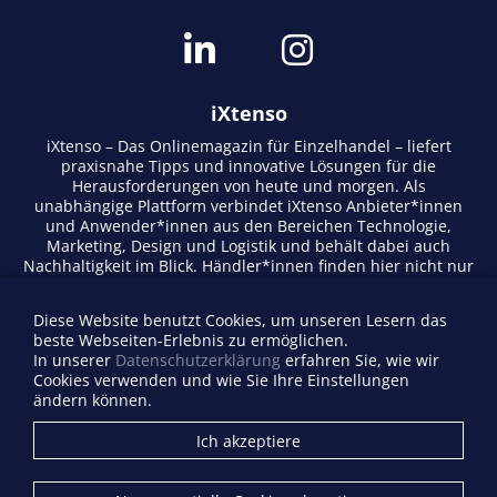
iXtenso
iXtenso – Das Onlinemagazin für Einzelhandel – liefert
praxisnahe Tipps und innovative Lösungen für die
Herausforderungen von heute und morgen. Als
unabhängige Plattform verbindet iXtenso Anbieter*innen
und Anwender*innen aus den Bereichen Technologie,
Marketing, Design und Logistik und behält dabei auch
Nachhaltigkeit im Blick. Händler*innen finden hier nicht nur
aktuelle Entwicklungen, sondern auch Inspiration durch
Expertenmeinungen und Erfolgsgeschichten. Mit einem
Diese Website benutzt Cookies, um unseren Lesern das
lebendigen Schreibstil und relevantem Content fördert das
beste Webseiten-Erlebnis zu ermöglichen.
Magazin den Austausch innerhalb der Retail-Community.
In unserer
Datenschutzerklärung
erfahren Sie, wie wir
Ob digitale Trends oder praktische Alltagstipps – iXtenso
Cookies verwenden und wie Sie Ihre Einstellungen
macht Wissen für den Handel zugänglich.
ändern können.
Anbieterverzeichnis
Ich akzeptiere
Firma eintragen
Mediadaten