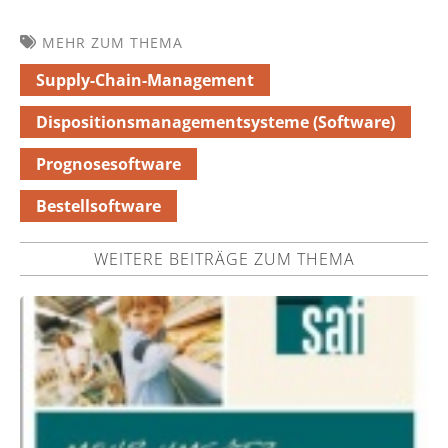
MEHR ZUM THEMA
Supply-Chain-Management
Dispositionsmanagementsysteme (Software)
Prognosesoftware
Bestellsoftware
WEITERE BEITRÄGE ZUM THEMA