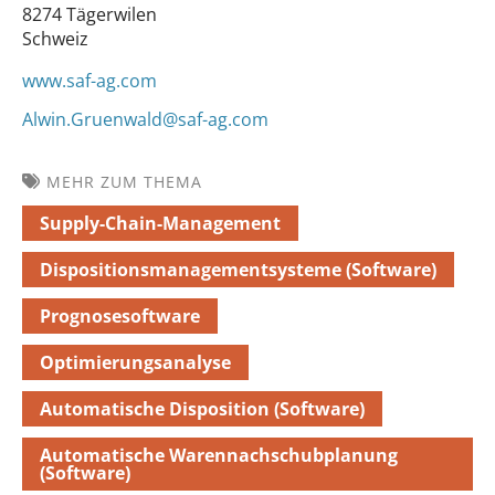
8274 Tägerwilen
Schweiz
www.saf-ag.com
Alwin.Gruenwald@saf-ag.com
MEHR ZUM THEMA
Supply-Chain-Management
Dispositionsmanagementsysteme (Software)
Prognosesoftware
Optimierungsanalyse
Automatische Disposition (Software)
Automatische Warennachschubplanung
(Software)