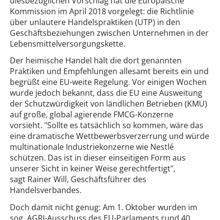
diesbezüglichen Vorschlag hat die Europäische
Kommission im April 2018 vorgelegt: die Richtlinie
über unlautere Handelspraktiken (UTP) in den
Geschäftsbeziehungen zwischen Unternehmen in der
Lebensmittelversorgungskette.
Der heimische Handel hält die dort genannten
Praktiken und Empfehlungen allesamt bereits ein und
begrüßt eine EU-weite Regelung. Vor einigen Wochen
wurde jedoch bekannt, dass die EU eine Ausweitung
der Schutzwürdigkeit von ländlichen Betrieben (KMU)
auf große, global agierende FMCG-Konzerne
vorsieht. "Sollte es tatsächlich so kommen, wäre das
eine dramatische Wettbewerbsverzerrung und würde
multinationale Industriekonzerne wie Nestlé
schützen. Das ist in dieser einseitigen Form aus
unserer Sicht in keiner Weise gerechtfertigt",
sagt Rainer Will, Geschäftsführer des
Handelsverbandes.
Doch damit nicht genug: Am 1. Oktober wurden im
sog. AGRI-Ausschuss des EU-Parlaments rund 40