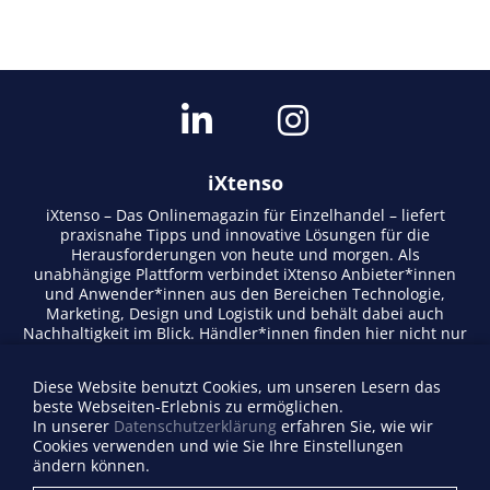
iXtenso
iXtenso – Das Onlinemagazin für Einzelhandel – liefert
praxisnahe Tipps und innovative Lösungen für die
Herausforderungen von heute und morgen. Als
unabhängige Plattform verbindet iXtenso Anbieter*innen
und Anwender*innen aus den Bereichen Technologie,
Marketing, Design und Logistik und behält dabei auch
Nachhaltigkeit im Blick. Händler*innen finden hier nicht nur
aktuelle Entwicklungen, sondern auch Inspiration durch
Expertenmeinungen und Erfolgsgeschichten. Mit einem
Diese Website benutzt Cookies, um unseren Lesern das
lebendigen Schreibstil und relevantem Content fördert das
beste Webseiten-Erlebnis zu ermöglichen.
Magazin den Austausch innerhalb der Retail-Community.
In unserer
Datenschutzerklärung
erfahren Sie, wie wir
Ob digitale Trends oder praktische Alltagstipps – iXtenso
Cookies verwenden und wie Sie Ihre Einstellungen
macht Wissen für den Handel zugänglich.
ändern können.