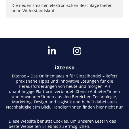
Die neuen smarten elektronischen Beschläge bieten
hohe Widerstandskraft
iXtenso
iXtenso – Das Onlinemagazin für Einzelhandel – liefert
praxisnahe Tipps und innovative Lösungen für die
Herausforderungen von heute und morgen. Als
unabhängige Plattform verbindet iXtenso Anbieter*innen
und Anwender*innen aus den Bereichen Technologie,
Marketing, Design und Logistik und behält dabei auch
Nachhaltigkeit im Blick. Händler*innen finden hier nicht nur
aktuelle Entwicklungen, sondern auch Inspiration durch
Expertenmeinungen und Erfolgsgeschichten. Mit einem
Diese Website benutzt Cookies, um unseren Lesern das
lebendigen Schreibstil und relevantem Content fördert das
beste Webseiten-Erlebnis zu ermöglichen.
Magazin den Austausch innerhalb der Retail-Community.