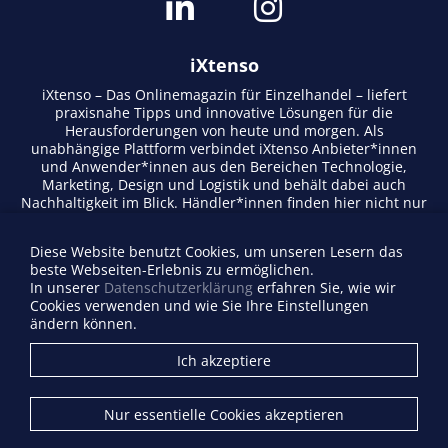
iXtenso
iXtenso – Das Onlinemagazin für Einzelhandel – liefert
praxisnahe Tipps und innovative Lösungen für die
Herausforderungen von heute und morgen. Als
unabhängige Plattform verbindet iXtenso Anbieter*innen
und Anwender*innen aus den Bereichen Technologie,
Marketing, Design und Logistik und behält dabei auch
Nachhaltigkeit im Blick. Händler*innen finden hier nicht nur
aktuelle Entwicklungen, sondern auch Inspiration durch
Expertenmeinungen und Erfolgsgeschichten. Mit einem
Diese Website benutzt Cookies, um unseren Lesern das
lebendigen Schreibstil und relevantem Content fördert das
beste Webseiten-Erlebnis zu ermöglichen.
Magazin den Austausch innerhalb der Retail-Community.
In unserer
Datenschutzerklärung
erfahren Sie, wie wir
Ob digitale Trends oder praktische Alltagstipps – iXtenso
Cookies verwenden und wie Sie Ihre Einstellungen
macht Wissen für den Handel zugänglich.
ändern können.
Anbieterverzeichnis
Ich akzeptiere
Firma eintragen
Mediadaten
Nur essentielle Cookies akzeptieren
Kontakt