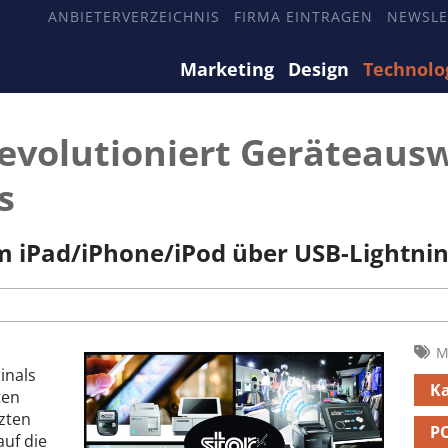
ANBIETERVERZEICHNIS
FIRMA EINTRAGEN
NEWSLE
Marketing
Design
Technolo
revolutioniert Geräteaus
s
m iPad/iPhone/iPod über USB-Lightni
M
inals
K
ten
zten
P
auf die