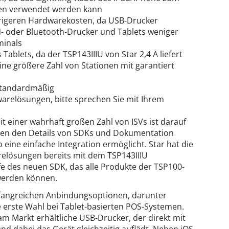
en verwendet werden kann
edrigeren Hardwarekosten, da USB-Drucker
N- oder Bluetooth-Drucker und Tablets weniger
minals
ablets, da der TSP143IIIU von Star 2,4 A liefert
ine größere Zahl von Stationen mit garantiert
standardmäßig
warelösungen, bitte sprechen Sie mit Ihrem
t einer wahrhaft großen Zahl von ISVs ist darauf
en den Details von SDKs und Dokumentation
ine einfache Integration ermöglicht. Star hat die
relösungen bereits mit dem TSP143IIIU
fe des neuen SDK, das alle Produkte der TSP100-
 werden können.
mfangreichen Anbindungsoptionen, darunter
 erste Wahl bei Tablet-basierten POS-Systemen.
 am Markt erhältliche USB-Drucker, der direkt mit