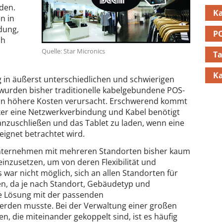
rden.
K
n in
dung,
P
ch
Quelle: Star Micronics
Ta
K
 in äußerst unterschiedlichen und schwierigen
urden bisher traditionelle kabelgebundene POS-
tion höhere Kosten verursacht. Erschwerend kommt
ker eine Netzwerkverbindung und Kabel benötigt
nzuschließen und das Tablet zu laden, wenn eine
eignet betrachtet wird.
nternehmen mit mehreren Standorten bisher kaum
inzusetzen, um von deren Flexibilität und
 war nicht möglich, sich an allen Standorten für
en, da je nach Standort, Gebäudetyp und
le Lösung mit der passenden
erden musste. Bei der Verwaltung einer großen
n, die miteinander gekoppelt sind, ist es häufig