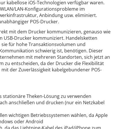
nur kabellose iOS-Technologien verfügbar waren.
h/WLAN/LAN-Konfigurationsprobleme im
kinfrastruktur, Anbindung usw. eliminiert.
 unabhängiger POS-Drucker.
irekt mit dem Drucker kommunizieren, genauso wie
em USB-Drucker kommuniziert. Handelsketten
ie sie für hohe Transaktionsvolumen und
ommunikation schwierig ist, benötigen. Dieser
nternehmen mit mehreren Standorten, sich jetzt an
m zu entscheiden, da der Drucker die Flexibilität
 mit der Zuverlässigkeit kabelgebundener POS-
 als stationäre Theken-Lösung zu verwenden
nfach anschließen und drucken (nur ein Netzkabel
allen wichtigen Betriebssystemen wählen, da Apple
indows oder Android
ch, da das Lightning-Kabel des iPad/iPhone zum