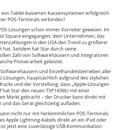
e von Tablet-basierten Kassensystemen erfolgreich
ener POS-Terminals verbinden?
t-POS-Lösungen schon immer Vorreiter gewesen. Im
t mit Square eingegangen, dem Unternehmen, das
artenzahlungen in den USA den Trend zu größerer
st hat. Seitdem hat Star durch seine
oßen Zahl von Softwarehäusern und Integratoren
nche Pionierarbeit geleistet.
on Softwarehäusern und Einzelhandelsbetrieben aller
Lösungen, hauptsächlich aufgrund des stylishen
ndrucks und der Vorstellung, dass „Apple-Lösungen
uf hat Star den neuen TSP143IIIU mit einer
den Markt gebracht – der Drucker kann direkt mit
und das Gerät gleichzeitig aufladen.
 kann nicht nur mit herkömmlichen POS-Terminals
es Apple Lightning-Kabels direkt an ein iPad oder
ist jetzt eine zuverlässige USB-Kommunikation