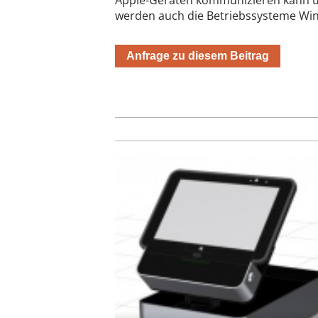
Apple-Geräten kommunizieren kann und
werden auch die Betriebssysteme Win
Anfrage zu diesem Beitrag