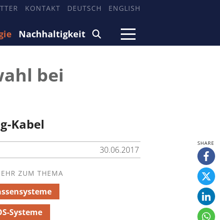
TTER
KONTAKT
DEUTSCH
ENGLISH
gie
Nachhaltigkeit
wahl bei
ng-Kabel
30.06.2017
EHR ZUM THEMA
assensysteme
OS-Systeme