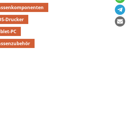
assenkomponenten
OS-Drucker
blet-PC
assenzubehör