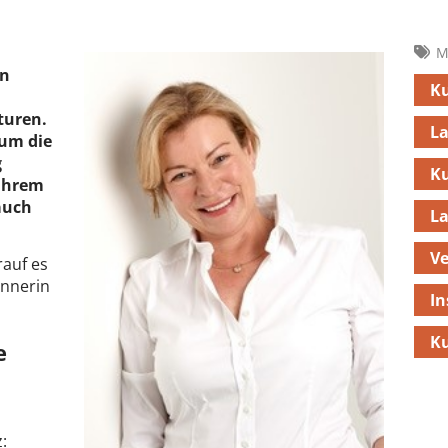
M
en
Ku
turen.
L
 um die
g
K
ihrem
auch
L
Ve
rauf es
innerin
In
K
e
: