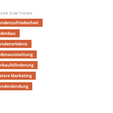
EHR ZUM THEMA
ndenzufriedenheit
adenbau
undenerlebnis
adenausstattung
rkaufsförderung
store Marketing
undenbindung