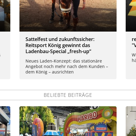
Sattelfest und zukunftssicher:
r
Reitsport König gewinnt das
"
Ladenbau-Special „fresh-up“
s
W
hä
Neues Laden-Konzept: das stationäre
Angebot noch mehr nach dem Kunden –
dem König – ausrichten
BELIEBTE BEITRÄGE