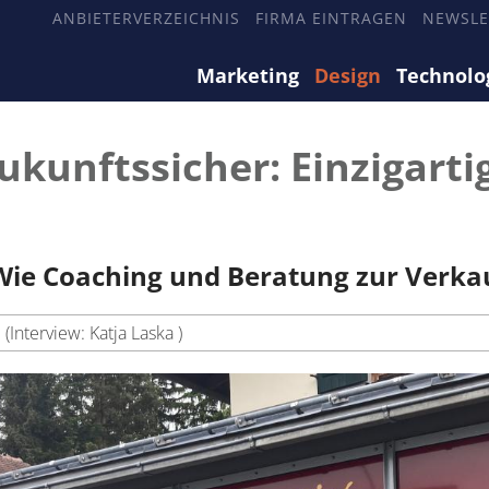
ANBIETERVERZEICHNIS
FIRMA EINTRAGEN
NEWSLE
Marketing
Design
Technolo
ukunftssicher: Einzigarti
Wie Coaching und Beratung zur Verka
(Interview: Katja Laska )