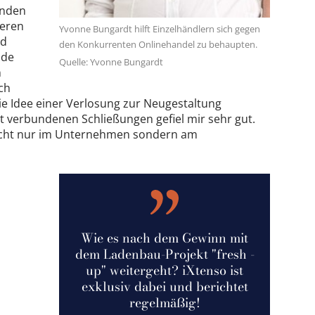
binden
seren
Yvonne Bungardt hilft Einzelhändlern sich gegen
nd
den Konkurrenten Onlinehandel zu behaupten.
ide
Quelle: Yvonne Bungardt
n
ich
e Idee einer Verlosung zur Neugestaltung
verbundenen Schließungen gefiel mir sehr gut.
 nicht nur im Unternehmen sondern am
Wie es nach dem Gewinn mit
dem Ladenbau-Projekt "fresh -
up" weitergeht? iXtenso ist
exklusiv dabei und berichtet
regelmäßig!