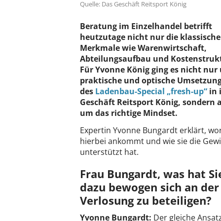
Quelle: Das Geschäft Reitsport König
Beratung im Einzelhandel betrifft
heutzutage nicht nur die klassisch
Merkmale wie Warenwirtschaft,
Abteilungsaufbau und Kostenstruk
Für Yvonne König ging es nicht nur
praktische und optische Umsetzun
des
Ladenbau-Special „fresh-up“
in 
Geschäft Reitsport König, sondern 
um das richtige Mindset.
Expertin Yvonne Bungardt erklärt, wo
hierbei ankommt und wie sie die Gew
unterstützt hat.
Frau Bungardt, was hat Si
dazu bewogen sich an der
Verlosung zu beteiligen?
Yvonne Bungardt:
Der gleiche Ansatz