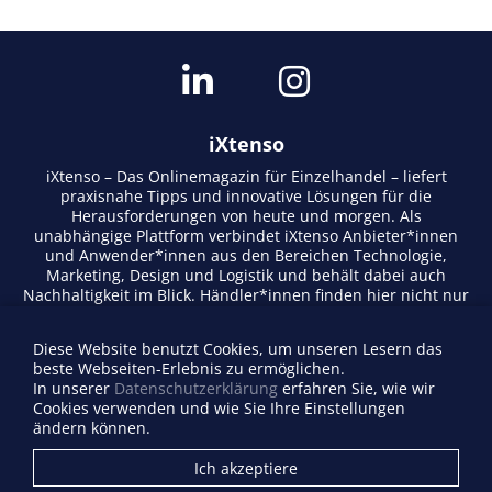
iXtenso
iXtenso – Das Onlinemagazin für Einzelhandel – liefert
praxisnahe Tipps und innovative Lösungen für die
Herausforderungen von heute und morgen. Als
unabhängige Plattform verbindet iXtenso Anbieter*innen
und Anwender*innen aus den Bereichen Technologie,
Marketing, Design und Logistik und behält dabei auch
Nachhaltigkeit im Blick. Händler*innen finden hier nicht nur
aktuelle Entwicklungen, sondern auch Inspiration durch
Expertenmeinungen und Erfolgsgeschichten. Mit einem
Diese Website benutzt Cookies, um unseren Lesern das
lebendigen Schreibstil und relevantem Content fördert das
beste Webseiten-Erlebnis zu ermöglichen.
Magazin den Austausch innerhalb der Retail-Community.
In unserer
Datenschutzerklärung
erfahren Sie, wie wir
Ob digitale Trends oder praktische Alltagstipps – iXtenso
Cookies verwenden und wie Sie Ihre Einstellungen
macht Wissen für den Handel zugänglich.
ändern können.
Anbieterverzeichnis
Ich akzeptiere
Firma eintragen