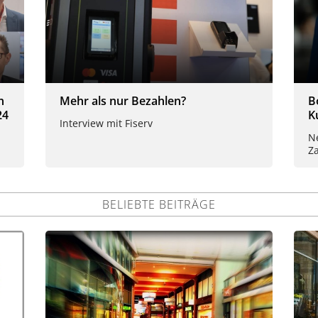
n
Mehr als nur Bezahlen?
B
24
K
Interview mit Fiserv
N
Z
BELIEBTE BEITRÄGE