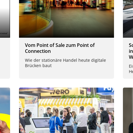
Vom Point of Sale zum Point of
S
Connection
i
W
Wie der stationäre Handel heute digitale
Brücken baut
E
H