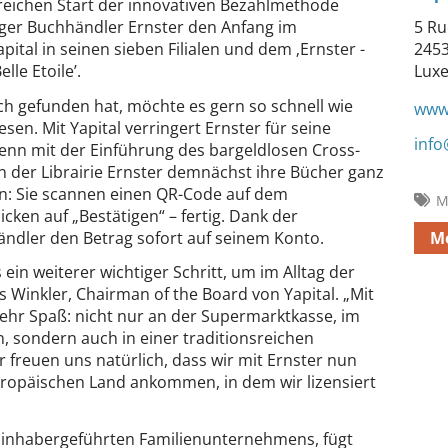
reichen Start der innovativen Bezahlmethode
ger Buchhändler Ernster den Anfang im
5 Ru
tal in seinen sieben Filialen und dem ‚Ernster -
245
lle Etoile’.
Lux
ch gefunden hat, möchte es gern so schnell wie
www.
en. Mit Yapital verringert Ernster für seine
info
enn mit der Einführung des bargeldlosen Cross-
der Librairie Ernster demnächst ihre Bücher ganz
n: Sie scannen einen QR-Code auf dem
M
icken auf „Bestätigen“ – fertig. Dank der
ändler den Betrag sofort auf seinem Konto.
M
 ein weiterer wichtiger Schritt, um im Alltag der
Winkler, Chairman of the Board von Yapital. „Mit
ehr Spaß: nicht nur an der Supermarktkasse, im
 sondern auch in einer traditionsreichen
 freuen uns natürlich, dass wir mit Ernster nun
ropäischen Land ankommen, in dem wir lizensiert
s inhabergeführten Familienunternehmens, fügt