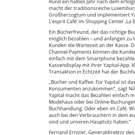
Rund ein halbes Jahr nach dem erfolg
macht der traditionsreiche Luxembur
Großherzogtum und implementiert Yapi
L’esprit Café’ im Shopping Center ‚La Be
Ein Bücherfreund, der das richtige Bu
möglich bezahlen – und anfangen zu les
Kunden die Wartezeit an der Kasse. D
Channel-Payments können die Kunden 
einfach mit dem Smartphone bezahle
Kassendisplay mit ihrer Yapital-App, kl
Transaktion in Echtzeit hat der Buchh
„Bücher und Kaffee: Für Yapital ist das
Konsumenten anzukommen“, sagt Nils 
Yapital macht das Bezahlen einfach m
Modehaus oder bei Online-Buchungen,
Buchhandlung. Oder eben im Café. Wir
auch bei den Verbrauchern in dem eu
sind und unseren Hauptsitz haben.“
Fernand Ernster, Generaldirektor de