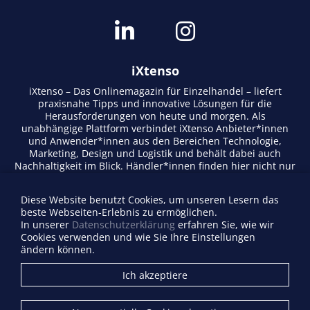
iXtenso
iXtenso – Das Onlinemagazin für Einzelhandel – liefert
praxisnahe Tipps und innovative Lösungen für die
Herausforderungen von heute und morgen. Als
unabhängige Plattform verbindet iXtenso Anbieter*innen
und Anwender*innen aus den Bereichen Technologie,
Marketing, Design und Logistik und behält dabei auch
Nachhaltigkeit im Blick. Händler*innen finden hier nicht nur
aktuelle Entwicklungen, sondern auch Inspiration durch
Expertenmeinungen und Erfolgsgeschichten. Mit einem
Diese Website benutzt Cookies, um unseren Lesern das
lebendigen Schreibstil und relevantem Content fördert das
beste Webseiten-Erlebnis zu ermöglichen.
Magazin den Austausch innerhalb der Retail-Community.
In unserer
Datenschutzerklärung
erfahren Sie, wie wir
Ob digitale Trends oder praktische Alltagstipps – iXtenso
Cookies verwenden und wie Sie Ihre Einstellungen
macht Wissen für den Handel zugänglich.
ändern können.
Anbieterverzeichnis
Ich akzeptiere
Firma eintragen
Mediadaten