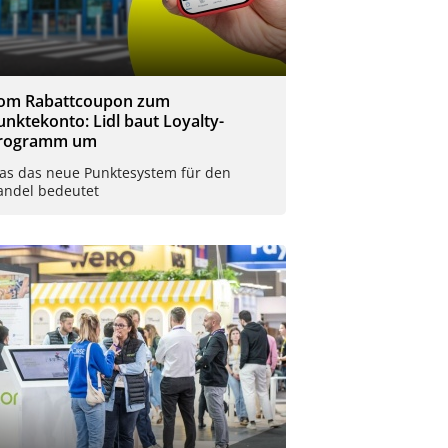
om Rabattcoupon zum
unktekonto: Lidl baut Loyalty-
rogramm um
as das neue Punktesystem für den
andel bedeutet