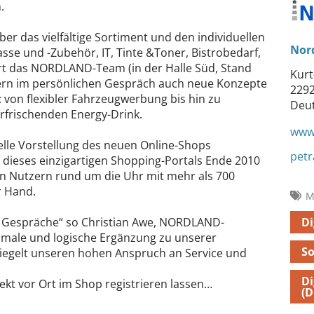
.
r das vielfältige Sortiment und den individuellen
Nor
se und -Zubehör, IT, Tinte &Toner, Bistrobedarf,
ert das NORDLAND-Team (in der Halle Süd, Stand
Kurt
ern im persönlichen Gespräch auch neue Konzepte
229
 von flexibler Fahrzeugwerbung bis hin zu
Deu
rfrischenden Energy-Drink.
www
ielle Vorstellung des neuen Online-Shops
pet
g dieses einzigartigen Shopping-Portals Ende 2010
n Nutzern rund um die Uhr mit mehr als 700
er Hand.
M
Di
te Gespräche“ so Christian Awe, NORDLAND-
ptimale und logische Ergänzung zu unserer
S
iegelt unseren hohen Anspruch an Service und
Di
ekt vor Ort im Shop registrieren lassen…
(D