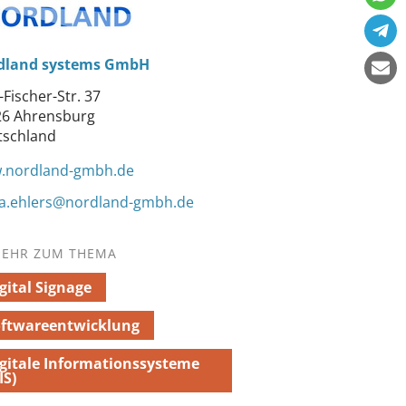
dland systems GmbH
-Fischer-Str. 37
26 Ahrensburg
tschland
.nordland-gmbh.de
ra.ehlers@nordland-gmbh.de
EHR ZUM THEMA
gital Signage
oftwareentwicklung
gitale Informationssysteme
IS)