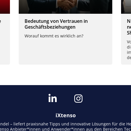
e
Bedeutung von Vertrauen in
N
Geschäftsbeziehungen
n
S
Worauf kommt es wirklich an?
Vo
di
im
d
iXtenso
andel – liefert praxisnahe Tipps und innovative Lösungen für die
tenso Anbieter*innen und Anwender*innen aus den Bereichen Tech