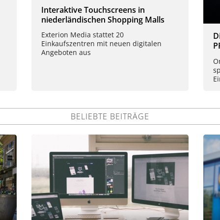
Interaktive Touchscreens in
niederländischen Shopping Malls
Exterion Media stattet 20
D
Einkaufszentren mit neuen digitalen
P
Angeboten aus
On
s
E
BELIEBTE BEITRÄGE