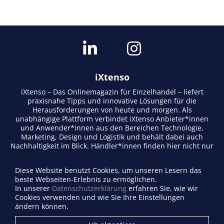
iXtenso
iXtenso – Das Onlinemagazin für Einzelhandel – liefert
praxisnahe Tipps und innovative Lösungen für die
Herausforderungen von heute und morgen. Als
unabhängige Plattform verbindet iXtenso Anbieter*innen
und Anwender*innen aus den Bereichen Technologie,
Marketing, Design und Logistik und behält dabei auch
Nachhaltigkeit im Blick. Händler*innen finden hier nicht nur
aktuelle Entwicklungen, sondern auch Inspiration durch
Expertenmeinungen und Erfolgsgeschichten. Mit einem
Diese Website benutzt Cookies, um unseren Lesern das
lebendigen Schreibstil und relevantem Content fördert das
beste Webseiten-Erlebnis zu ermöglichen.
Magazin den Austausch innerhalb der Retail-Community.
In unserer
Datenschutzerklärung
erfahren Sie, wie wir
Ob digitale Trends oder praktische Alltagstipps – iXtenso
Cookies verwenden und wie Sie Ihre Einstellungen
macht Wissen für den Handel zugänglich.
ändern können.