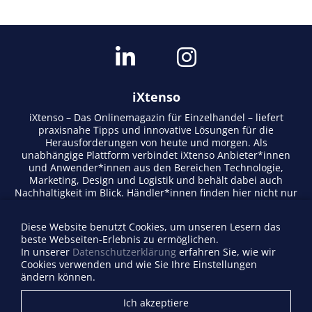
iXtenso
iXtenso – Das Onlinemagazin für Einzelhandel – liefert
praxisnahe Tipps und innovative Lösungen für die
Herausforderungen von heute und morgen. Als
unabhängige Plattform verbindet iXtenso Anbieter*innen
und Anwender*innen aus den Bereichen Technologie,
Marketing, Design und Logistik und behält dabei auch
Nachhaltigkeit im Blick. Händler*innen finden hier nicht nur
aktuelle Entwicklungen, sondern auch Inspiration durch
Expertenmeinungen und Erfolgsgeschichten. Mit einem
Diese Website benutzt Cookies, um unseren Lesern das
lebendigen Schreibstil und relevantem Content fördert das
beste Webseiten-Erlebnis zu ermöglichen.
Magazin den Austausch innerhalb der Retail-Community.
In unserer
Datenschutzerklärung
erfahren Sie, wie wir
Ob digitale Trends oder praktische Alltagstipps – iXtenso
Cookies verwenden und wie Sie Ihre Einstellungen
macht Wissen für den Handel zugänglich.
ändern können.
Anbieterverzeichnis
Ich akzeptiere