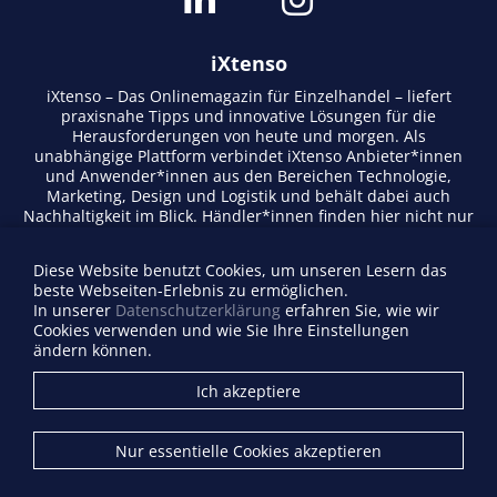
iXtenso
iXtenso – Das Onlinemagazin für Einzelhandel – liefert
praxisnahe Tipps und innovative Lösungen für die
Herausforderungen von heute und morgen. Als
unabhängige Plattform verbindet iXtenso Anbieter*innen
und Anwender*innen aus den Bereichen Technologie,
Marketing, Design und Logistik und behält dabei auch
Nachhaltigkeit im Blick. Händler*innen finden hier nicht nur
aktuelle Entwicklungen, sondern auch Inspiration durch
Expertenmeinungen und Erfolgsgeschichten. Mit einem
Diese Website benutzt Cookies, um unseren Lesern das
lebendigen Schreibstil und relevantem Content fördert das
beste Webseiten-Erlebnis zu ermöglichen.
Magazin den Austausch innerhalb der Retail-Community.
In unserer
Datenschutzerklärung
erfahren Sie, wie wir
Ob digitale Trends oder praktische Alltagstipps – iXtenso
Cookies verwenden und wie Sie Ihre Einstellungen
macht Wissen für den Handel zugänglich.
ändern können.
Anbieterverzeichnis
Ich akzeptiere
Firma eintragen
Mediadaten
Nur essentielle Cookies akzeptieren
Kontakt
Impressum