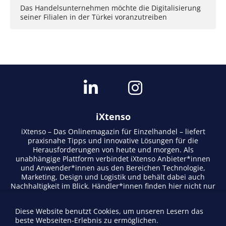
Das Handelsunternehmen möchte die Digitalisierung
seiner Filialen in der Türkei voranzutreiben
iXtenso
iXtenso – Das Onlinemagazin für Einzelhandel – liefert
praxisnahe Tipps und innovative Lösungen für die
Herausforderungen von heute und morgen. Als
unabhängige Plattform verbindet iXtenso Anbieter*innen
und Anwender*innen aus den Bereichen Technologie,
Marketing, Design und Logistik und behält dabei auch
Nachhaltigkeit im Blick. Händler*innen finden hier nicht nur
aktuelle Entwicklungen, sondern auch Inspiration durch
Expertenmeinungen und Erfolgsgeschichten. Mit einem
Diese Website benutzt Cookies, um unseren Lesern das
lebendigen Schreibstil und relevantem Content fördert das
beste Webseiten-Erlebnis zu ermöglichen.
Magazin den Austausch innerhalb der Retail-Community.