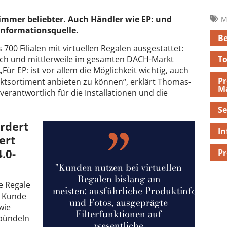
 immer beliebter. Auch Händler wie EP: und
M
Informationsquelle.
B
s 700 Filialen mit virtuellen Regalen ausgestattet:
ch und mittlerweile im gesamten DACH-Markt
To
ür EP: ist vor allem die Möglichkeit wichtig, auch
Pr
tsortiment anbieten zu können“, erklärt Thomas-
M
erantwortlich für die Installationen und die
Se
rdert
In
ert
.0-
P
"Kunden nutzen bei virtuellen
Regalen bislang am
e Regale
meisten: ausführliche Produktinfos
r Kunde
und Fotos, ausgeprägte
wie
Filterfunktionen auf
 bündeln
wesentliche