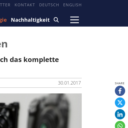
TTER
KONTAKT
DEUTSCH
ENGLISH
gie
Nachhaltigkeit
en
ch das komplette
30.01.2017