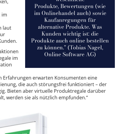
ken,
Produkte, Bewertungen (wie
im Onlinehandel auch) sowie
t im
Kaufanregungen für
alternative Produkte. Was
h laut
Kunden wichtig ist: die
tur
Produkte auch online bestellen
Kunden.
zu können." (Tobias Nagel,
eaktionen
Online Software AG)
egale im
vation
en Erfahrungen erwarten Konsumenten eine
ienung, die auch störungsfrei funktioniert – der
g. Bieten aber virtuelle Produktregale darüber
t, werden sie als nützlich empfunden.“