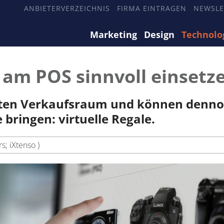
ANBIETERVERZEICHNIS
FIRMA EINTRAGEN
NEWSLE
Marketing
Design
Technolo
e am POS sinnvoll einsetz
nsten Verkaufsraum und können denno
 bringen: virtuelle Regale.
; iXtenso )