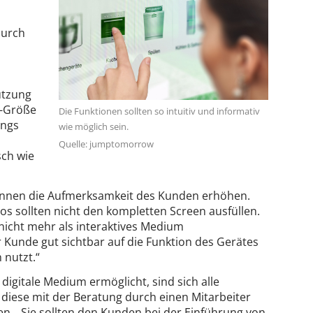
durch
utzung
V-Größe
Die Funktionen sollten so intuitiv und informativ
ings
wie möglich sein.
Quelle: jumptomorrow
sch wie
 können die Aufmerksamkeit des Kunden erhöhen.
eos sollten nicht den kompletten Screen ausfüllen.
 nicht mehr als interaktives Medium
unde gut sichtbar auf die Funktion des Gerätes
 nutzt.“
s digitale Medium ermöglicht, sind sich alle
s diese mit der Beratung durch einen Mitarbeiter
ten. „Sie sollten den Kunden bei der Einführung von