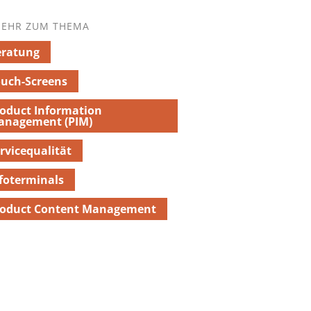
EHR ZUM THEMA
eratung
uch-Screens
oduct Information
anagement (PIM)
rvicequalität
foterminals
roduct Content Management