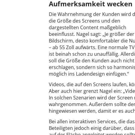
Aufmerksamkeit wecken
Die Wahrnehmung der Kunden wird 
die Größe des Screens und den
dargestellten Content maßgeblich
beeinflusst. Nagel sagt: „Je größer der
Bildschirm, desto komfortabler die N
– ab 55 Zoll aufwärts. Eine normale T
ist beinah schon zu unauffällig. Allerd
soll die Größe den Kunden auch nicht
erschlagen, sondern sich so harmoni
möglich ins Ladendesign einfügen.“
Videos, die auf den Screens laufen,
Aber auch hier grenzt Nagel ein: „Vid
In solchen Szenarien wird der Screen
wahrgenommen. Außerdem sollte der K
hingewiesen werden, damit er es auch
Bei allen interaktiven Services, die da
Beteiligten jedoch einig darüber, das
auf der Fläche angeleitet werden soll