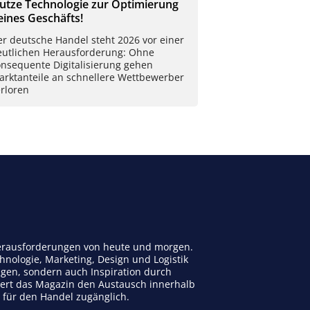
utze Technologie zur Optimierung
eines Geschäfts!
r deutsche Handel steht 2026 vor einer
eutlichen Herausforderung: Ohne
onsequente Digitalisierung gehen
arktanteile an schnellere Wettbewerber
rloren
 Herausforderungen von heute und morgen.
nologie, Marketing, Design und Logistik
ngen, sondern auch Inspiration durch
dert das Magazin den Austausch innerhalb
n für den Handel zugänglich.