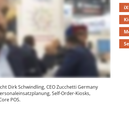
iX
Ki
Me
Se
icht Dirk Schwindling, CEO Zucchetti Germany
ersonaleinsatzplanung, Self-Order-Kiosks,
Core POS.