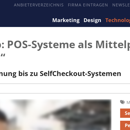
ANBIETERVERZEICHNIS
FIRMA EINTRAGEN
NEWSLE
Marketing
Design
Technolo
: POS-Systeme als Mittel
l“
nung bis zu SelfCheckout-Systemen
M
Se
Pe