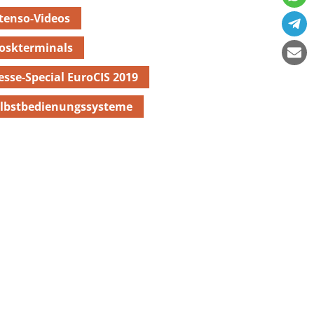
tenso-Videos
oskterminals
sse-Special EuroCIS 2019
lbstbedienungssysteme