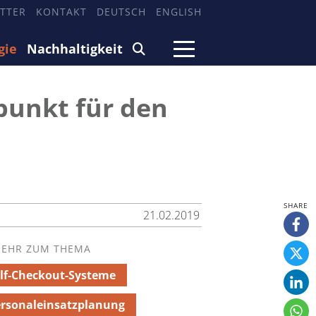
TTER
KONTAKT
DEUTSCH
ENGLISH
gie
Nachhaltigkeit
punkt für den
21.02.2019
EHR ZUM THEMA
lf-Checkout-Systeme
rsonaleinsatzplanung