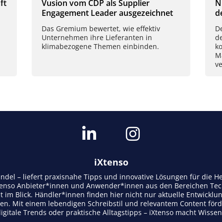
ft
Vusion vom CDP als Supplier
N
Engagement Leader ausgezeichnet
d
Das Gremium bewertet, wie effektiv
De
Unternehmen ihre Lieferanten in
d
klimabezogene Themen einbinden.
k
M
ve
iXtenso
andel – liefert praxisnahe Tipps und innovative Lösungen für die
tenso Anbieter*innen und Anwender*innen aus den Bereichen Tech
t im Blick. Händler*innen finden hier nicht nur aktuelle Entwicklu
n. Mit einem lebendigen Schreibstil und relevantem Content för
gitale Trends oder praktische Alltagstipps – iXtenso macht Wisse