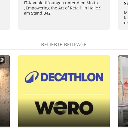
IT-Komplettlösungen unter dem Motto
S
„Empowering the Art of Retail“ in Halle 9
M
am Stand B42
K
u
BELIEBTE BEITRÄGE