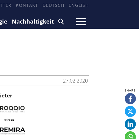
TTER
KONTAKT
DEUTSCH
ENGLISH
gie
Nachhaltigkeit
27.02.2020
ieter