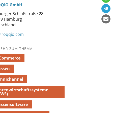
QIO GmbH
urger Schloßstraße 28
79 Hamburg
tschland
.roqqio.com
EHR ZUM THEMA
-Commerce
assen
mnichannel
arenwirtschaftssysteme
WWS)
assensoftware