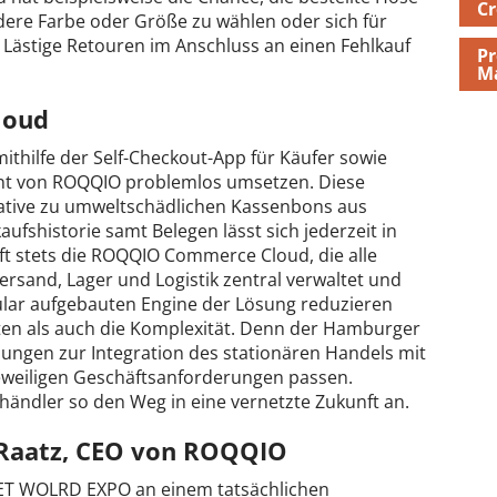
Cr
ere Farbe oder Größe zu wählen oder sich für
 Lästige Retouren im Anschluss an einen Fehlkauf
Pr
M
loud
mithilfe der Self-Checkout-App für Käufer sowie
t von ROQQIO problemlos umsetzen. Diese
ernative zu umweltschädlichen Kassenbons aus
fshistorie samt Belegen lässt sich jederzeit in
ft stets die ROQQIO Commerce Cloud, die alle
rsand, Lager und Logistik zentral verwaltet und
ular aufgebauten Engine der Lösung reduzieren
ten als auch die Komplexität. Denn der Hamburger
ungen zur Integration des stationären Handels mit
eweiligen Geschäftsanforderungen passen.
ändler so den Weg in eine vernetzte Zukunft an.
 Raatz, CEO von ROQQIO
RNET WOLRD EXPO an einem tatsächlichen