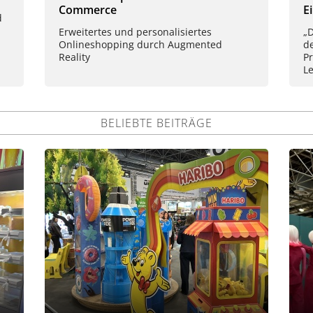
Commerce
E
d
Erweitertes und personalisiertes
„D
Onlineshopping durch Augmented
de
Reality
P
L
BELIEBTE BEITRÄGE