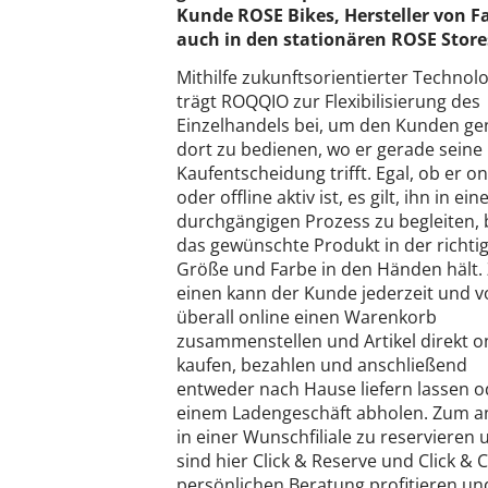
Kunde ROSE Bikes, Hersteller von F
auch in den stationären ROSE Store
Mithilfe zukunftsorientierter Technol
trägt ROQQIO zur Flexibilisierung des
Einzelhandels bei, um den Kunden g
dort zu bedienen, wo er gerade seine
Kaufentscheidung trifft. Egal, ob er on
oder offline aktiv ist, es gilt, ihn in ei
durchgängigen Prozess zu begleiten, b
das gewünschte Produkt in der richti
Größe und Farbe in den Händen hält
einen kann der Kunde jederzeit und 
überall online einen Warenkorb
zusammenstellen und Artikel direkt o
kaufen, bezahlen und anschließend
entweder nach Hause liefern lassen o
einem Ladengeschäft abholen. Zum and
in einer Wunschfiliale zu reserviere
sind hier Click & Reserve und Click & 
persönlichen Beratung profitieren und