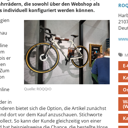
ahrrädern, die sowohl über den Webshop als
ROQ
s individuell konfiguriert werden können.
Harb
ogien
210
Deu
enau
www
line
nem
M
is er
gen
E
. Zum
von
K
nline
Quelle: ROQQIO
O
W
der in
(
eren bietet sich die Option, die Artikel zunächst
n und dort vor dem Kauf anzuschauen. Stichworte
K
Collect. So kann der Kunde gleichzeitig von einer
 hat beispielsweise die Chance, die bestellte Hose