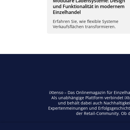
Modulare Ladensysteme: Design
und Funktionalität in modernem
Einzelhandel
Erfahren Sie, wie flexible Systeme
Verkaufsflächen transformieren.
iXtenso – Das Onlinemagazin für Einzelh
Als unabhängige Plattform verbindet iX
und behält dabei auch Nachhaltigkei
Expertenmeinungen und Erfolgsgeschichte
der Retail-Community. Ob di