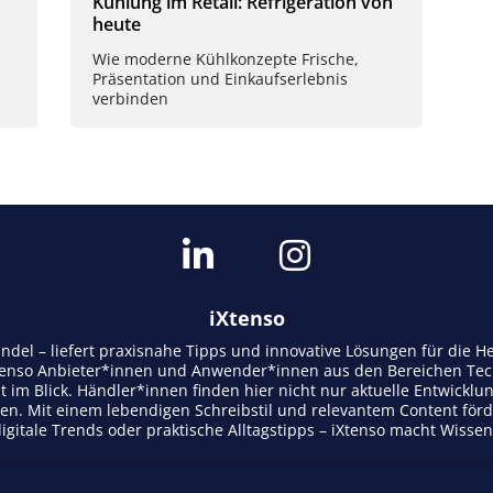
Kühlung im Retail: Refrigeration von
heute
Wie moderne Kühlkonzepte Frische,
Präsentation und Einkaufserlebnis
verbinden
iXtenso
andel – liefert praxisnahe Tipps und innovative Lösungen für die
tenso Anbieter*innen und Anwender*innen aus den Bereichen Tech
t im Blick. Händler*innen finden hier nicht nur aktuelle Entwicklu
n. Mit einem lebendigen Schreibstil und relevantem Content för
gitale Trends oder praktische Alltagstipps – iXtenso macht Wisse