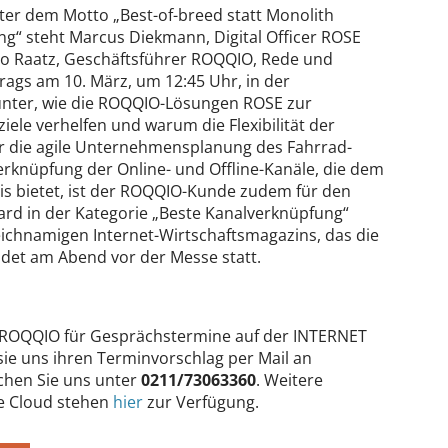
nter dem Motto „Best-of-breed statt Monolith
g“ steht Marcus Diekmann, Digital Officer ROSE
ario Raatz, Geschäftsführer ROQQIO, Rede und
ags am 10. März, um 12:45 Uhr, in der
tunter, wie die ROQQIO-Lösungen ROSE zur
ele verhelfen und warum die Flexibilität der
für die agile Unternehmensplanung des Fahrrad-
 Verknüpfung der Online- und Offline-Kanäle, die dem
nis bietet, ist der ROQQIO-Kunde zudem für den
 in der Kategorie „Beste Kanalverknüpfung“
leichnamigen Internet-Wirtschaftsmagazins, das die
det am Abend vor der Messe statt.
 ROQQIO für Gesprächstermine auf der INTERNET
e uns ihren Terminvorschlag per Mail an
ichen Sie uns unter
0211/73063360
. Weitere
e Cloud stehen
hier
zur Verfügung.