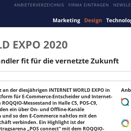
ANBIETERVERZEICHNIS
FIRMA EINTRAGEN
NEWSLE
Marketing
Design
Technolo
D EXPO 2020
ler fit für die vernetzte Zukunft
Anb
 an der diesjährigen INTERNET WORLD EXPO in
tform für E-Commerce-Entscheider und Internet-
m ROQQIO-Messestand in Halle C5, POS-C9,
nden ein über On- und Offline-Kanäle
en und so den E-Commerce nahtlos mit den
äft verbinden. Ein Highlight ist der
ortragsarena „POS connect“ mit dem ROQQIO-