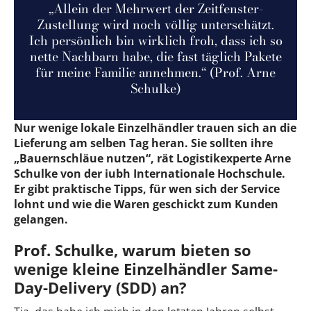
„Allein der Mehrwert der Zeitfenster-
Zustellung wird noch völlig unterschätzt.
Ich persönlich bin wirklich froh, dass ich so
nette Nachbarn habe, die fast täglich Pakete
für meine Familie annehmen.“ (Prof. Arne
Schulke)
Nur wenige lokale Einzelhändler trauen sich an die
Lieferung am selben Tag heran. Sie sollten ihre
„Bauernschläue nutzen“, rät Logistikexperte Arne
Schulke von der iubh Internationale Hochschule.
Er gibt praktische Tipps, für wen sich der Service
lohnt und wie die Waren geschickt zum Kunden
gelangen.
Prof. Schulke, warum bieten so
wenige kleine Einzelhändler Same-
Day-Delivery (SDD) an?