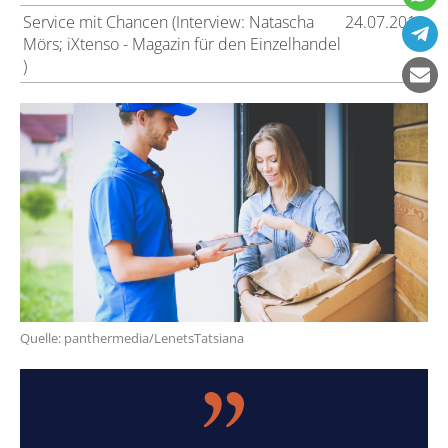
Service mit Chancen (Interview: Natascha
24.07.2018
Mörs; iXtenso - Magazin für den Einzelhandel
)
Quelle: panthermedia/LenetsTatsiana