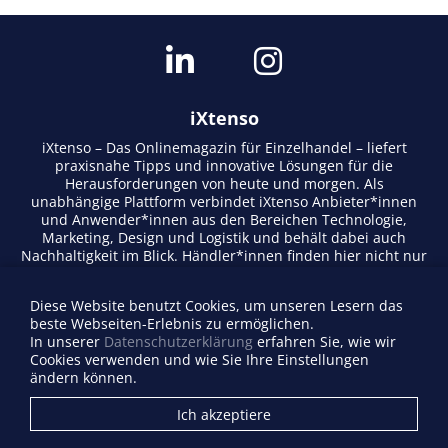
iXtenso
iXtenso – Das Onlinemagazin für Einzelhandel – liefert
praxisnahe Tipps und innovative Lösungen für die
Herausforderungen von heute und morgen. Als
unabhängige Plattform verbindet iXtenso Anbieter*innen
und Anwender*innen aus den Bereichen Technologie,
Marketing, Design und Logistik und behält dabei auch
Nachhaltigkeit im Blick. Händler*innen finden hier nicht nur
aktuelle Entwicklungen, sondern auch Inspiration durch
Expertenmeinungen und Erfolgsgeschichten. Mit einem
Diese Website benutzt Cookies, um unseren Lesern das
lebendigen Schreibstil und relevantem Content fördert das
beste Webseiten-Erlebnis zu ermöglichen.
Magazin den Austausch innerhalb der Retail-Community.
In unserer
Datenschutzerklärung
erfahren Sie, wie wir
Ob digitale Trends oder praktische Alltagstipps – iXtenso
Cookies verwenden und wie Sie Ihre Einstellungen
macht Wissen für den Handel zugänglich.
ändern können.
Anbieterverzeichnis
Ich akzeptiere
Firma eintragen