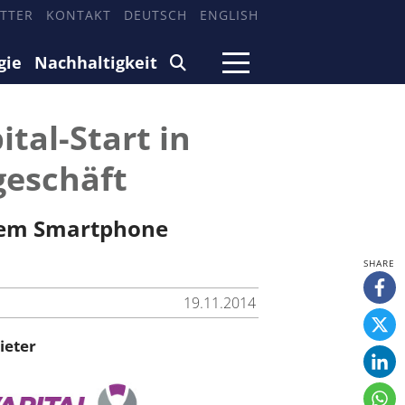
TTER
KONTAKT
DEUTSCH
ENGLISH
gie
Nachhaltigkeit
tal-Start in
geschäft
t dem Smartphone
19.11.2014
ieter