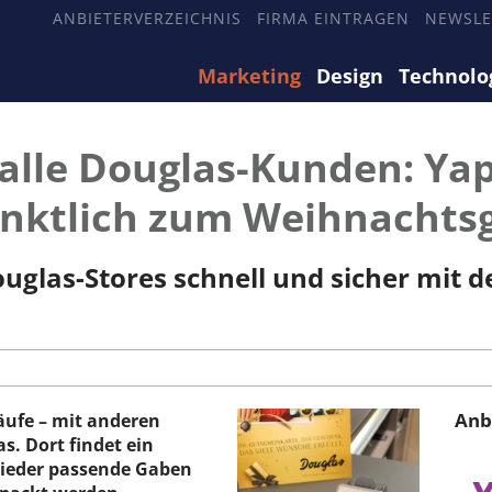
ANBIETERVERZEICHNIS
FIRMA EINTRAGEN
NEWSLE
Marketing
Design
Technolo
alle Douglas-Kunden: Yapi
pünktlich zum Weihnachts
Douglas-Stores schnell und sicher mi
Anb
äufe – mit anderen
s. Dort findet ein
wieder passende Gaben