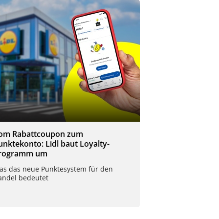
om Rabattcoupon zum
unktekonto: Lidl baut Loyalty-
rogramm um
as das neue Punktesystem für den
andel bedeutet