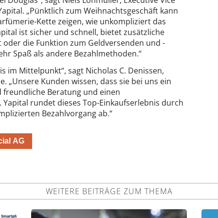
i Douglas“, sagt Niels Lohmüller, Executive Vice
Yapital. „Pünktlich zum Weihnachtsgeschäft kann
arfümerie-Kette zeigen, wie unkompliziert das
tal ist sicher und schnell, bietet zusätzliche
ht oder die Funktion zum Geldversenden und -
ehr Spaß als andere Bezahlmethoden.“
s im Mittelpunkt“, sagt Nicholas C. Denissen,
 „Unsere Kunden wissen, dass sie bei uns ein
d freundliche Beratung und einen
 Yapital rundet dieses Top-Einkaufserlebnis durch
plizierten Bezahlvorgang ab.“
cial AG
WEITERE BEITRÄGE ZUM THEMA