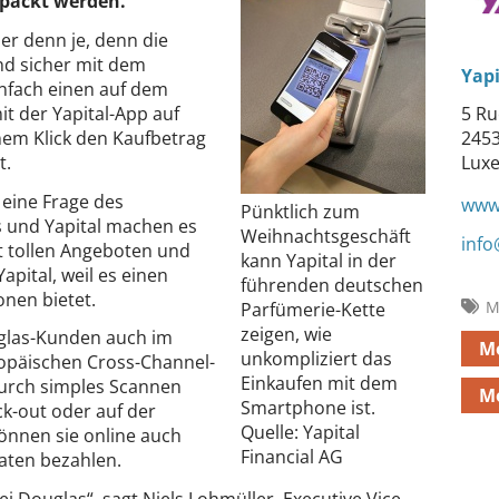
rpackt werden.
ler denn je, denn die
nd sicher mit dem
Yapi
nfach einen auf dem
t der Yapital-App auf
5 Ru
nem Klick den Kaufbetrag
245
t.
Lux
eine Frage des
www.
Pünktlich zum
s und Yapital machen es
Weihnachtsgeschäft
info
it tollen Angeboten und
kann Yapital in der
pital, weil es einen
führenden deutschen
onen bietet.
M
Parfümerie-Kette
zeigen, wie
glas-Kunden auch im
M
unkompliziert das
ropäischen Cross-Channel-
Einkaufen mit dem
urch simples Scannen
Mo
Smartphone ist.
k-out oder auf der
Quelle: Yapital
können sie online auch
Financial AG
aten bezahlen.