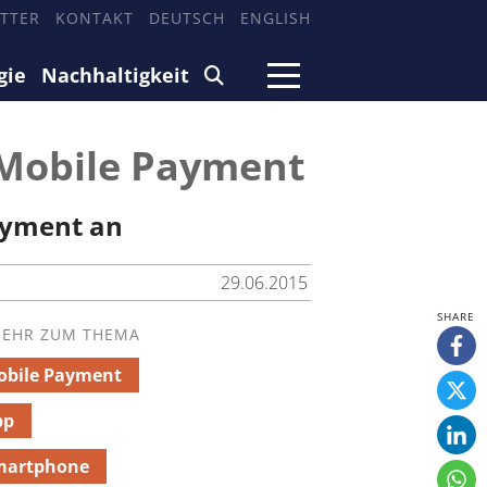
TTER
KONTAKT
DEUTSCH
ENGLISH
gie
Nachhaltigkeit
 Mobile Payment
ayment an
29.06.2015
EHR ZUM THEMA
obile Payment
pp
martphone