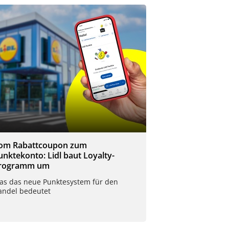
om Rabattcoupon zum
unktekonto: Lidl baut Loyalty-
rogramm um
as das neue Punktesystem für den
andel bedeutet