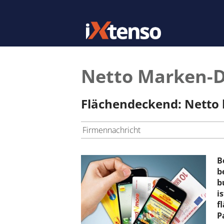
Netto Marken-Di
Flächendeckend: Netto 
Firmennachricht
B
b
b
i
f
P