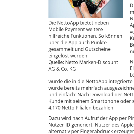
D
m
N
Die NettoApp bietet neben
A
Mobile Payment weitere
v
hilfreiche Funktionen. So können
K
über die App auch Punkte
B
gesammelt und Gutscheine
n
eingelöst werden.
N
Quelle: Netto Marken-Discount
E
AG & Co. KG
L
wurde die in die NettoApp integrierte
wurde bereits mehrfach ausgezeichnet
und einfach: Nach Download der Nett
Kunde mit seinem Smartphone oder s
4.170 Netto-Filialen bezahlen.
Dazu wird nach Aufruf der App per Pin-
Nutzer-ID generiert. Nutzer des Appl
alternativ per Fingerabdruck erzeugen