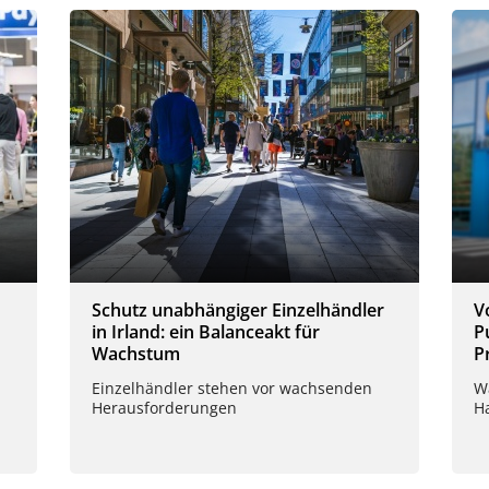
Schutz unabhängiger Einzelhändler
V
in Irland: ein Balanceakt für
P
Wachstum
P
Einzelhändler stehen vor wachsenden
W
Herausforderungen
H