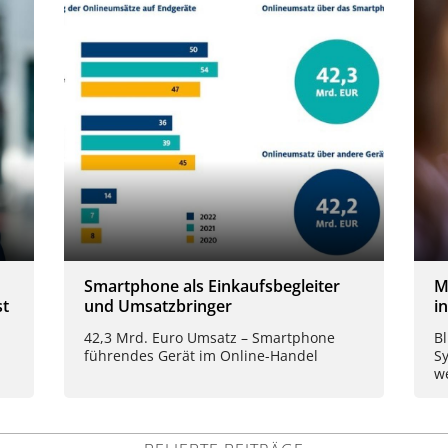
Smartphone als Einkaufsbegleiter
M
st
und Umsatzbringer
i
42,3 Mrd. Euro Umsatz – Smartphone
B
führendes Gerät im Online-Handel
S
we