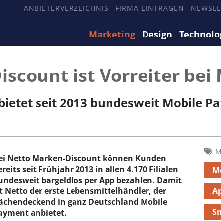
ANBIETERVERZEICHNIS
FIRMA EINTRAGEN
NEWSLE
Marketing
Design
Technolo
scount ist Vorreiter bei
bietet seit 2013 bundesweit Mobile P
M
ei Netto Marken-Discount können Kunden
ereits seit Frühjahr 2013 in allen 4.170 Filialen
M
undesweit bargeldlos per App bezahlen. Damit
st Netto der erste Lebensmittelhändler, der
A
lächendeckend in ganz Deutschland Mobile
S
ayment anbietet.