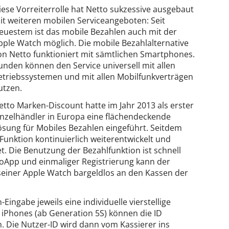
iese Vorreiterrolle hat Netto sukzessive ausgebaut
it weiteren mobilen Serviceangeboten: Seit
euestem ist das mobile Bezahlen auch mit der
pple Watch möglich. Die mobile Bezahlalternative
on Netto funktioniert mit sämtlichen Smartphones.
unden können den Service universell mit allen
etriebssystemen und mit allen Mobilfunkverträgen
utzen.
etto Marken-Discount hatte im Jahr 2013 als erster
inzelhändler in Europa eine flächendeckende
ösung für Mobiles Bezahlen eingeführt. Seitdem
 Funktion kontinuierlich weiterentwickelt und
. Die Benutzung der Bezahlfunktion ist schnell
oApp und einmaliger Registrierung kann der
einer Apple Watch bargeldlos an den Kassen der
Eingabe jeweils eine individuelle vierstellige
e iPhones (ab Generation 5S) können die ID
. Die Nutzer-ID wird dann vom Kassierer ins