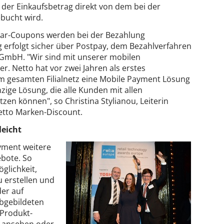
der Einkaufsbetrag direkt von dem bei der
ebucht wird.
Spar-Coupons werden bei der Bezahlung
g erfolgt sicher über Postpay, dem Bezahlverfahren
GmbH. "Wir sind mit unserer mobilen
r. Netto hat vor zwei Jahren als erstes
 gesamten Filialnetz eine Mobile Payment Lösung
nzige Lösung, die alle Kunden mit allen
n können", so Christina Stylianou, Leiterin
tto Marken-Discount.
leicht
yment weitere
ebote. So
glichkeit,
 erstellen und
er auf
bgebildeten
Produkt-
s ansehen oder