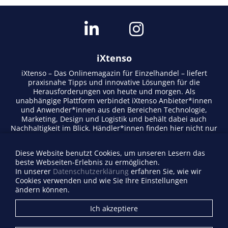
iXtenso
iXtenso – Das Onlinemagazin für Einzelhandel – liefert
praxisnahe Tipps und innovative Lösungen für die
Herausforderungen von heute und morgen. Als
unabhängige Plattform verbindet iXtenso Anbieter*innen
und Anwender*innen aus den Bereichen Technologie,
Marketing, Design und Logistik und behält dabei auch
Nachhaltigkeit im Blick. Händler*innen finden hier nicht nur
aktuelle Entwicklungen, sondern auch Inspiration durch
Expertenmeinungen und Erfolgsgeschichten. Mit einem
Diese Website benutzt Cookies, um unseren Lesern das
lebendigen Schreibstil und relevantem Content fördert das
beste Webseiten-Erlebnis zu ermöglichen.
Magazin den Austausch innerhalb der Retail-Community.
In unserer
Datenschutzerklärung
erfahren Sie, wie wir
Ob digitale Trends oder praktische Alltagstipps – iXtenso
Cookies verwenden und wie Sie Ihre Einstellungen
macht Wissen für den Handel zugänglich.
ändern können.
Anbieterverzeichnis
Ich akzeptiere
Firma eintragen