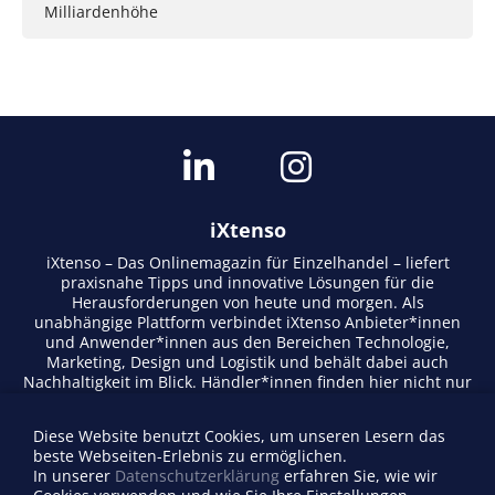
Milliardenhöhe
iXtenso
iXtenso – Das Onlinemagazin für Einzelhandel – liefert
praxisnahe Tipps und innovative Lösungen für die
Herausforderungen von heute und morgen. Als
unabhängige Plattform verbindet iXtenso Anbieter*innen
und Anwender*innen aus den Bereichen Technologie,
Marketing, Design und Logistik und behält dabei auch
Nachhaltigkeit im Blick. Händler*innen finden hier nicht nur
aktuelle Entwicklungen, sondern auch Inspiration durch
Expertenmeinungen und Erfolgsgeschichten. Mit einem
Diese Website benutzt Cookies, um unseren Lesern das
lebendigen Schreibstil und relevantem Content fördert das
beste Webseiten-Erlebnis zu ermöglichen.
Magazin den Austausch innerhalb der Retail-Community.
In unserer
Datenschutzerklärung
erfahren Sie, wie wir
Ob digitale Trends oder praktische Alltagstipps – iXtenso