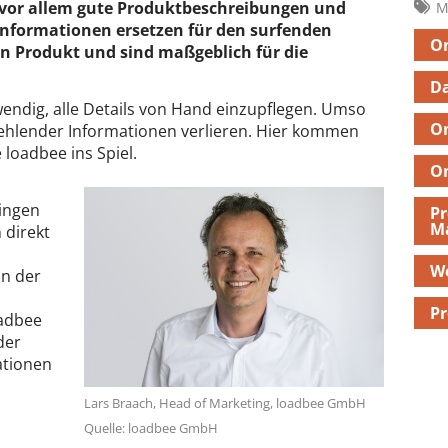
 vor allem gute Produktbeschreibungen und
M
 Informationen ersetzen für den surfenden
On
 Produkt und sind maßgeblich für die
D
fwendig, alle Details von Hand einzupflegen. Umso
On
fehlender Informationen verlieren. Hier kommen
loadbee ins Spiel.
On
ringen
Pr
M
 direkt
W
on der
Pr
oadbee
der
ationen
Lars Braach, Head of Marketing, loadbee GmbH
Quelle: loadbee GmbH