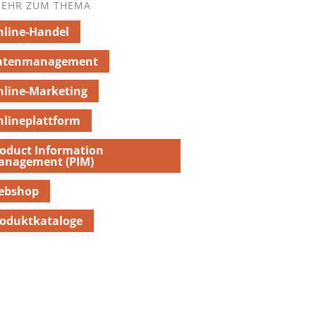
EHR ZUM THEMA
line-Handel
atenmanagement
line-Marketing
lineplattform
oduct Information
anagement (PIM)
ebshop
oduktkataloge