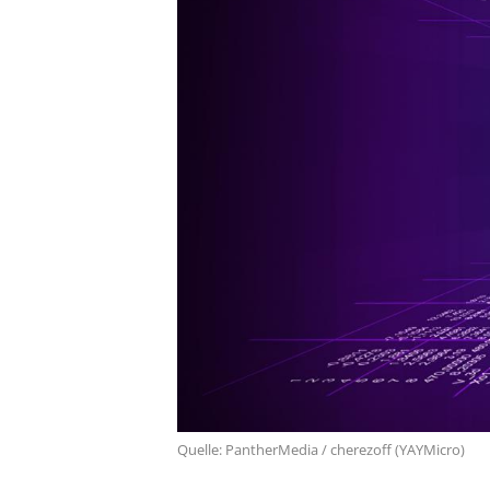
Quelle: PantherMedia / cherezoff (YAYMicro)