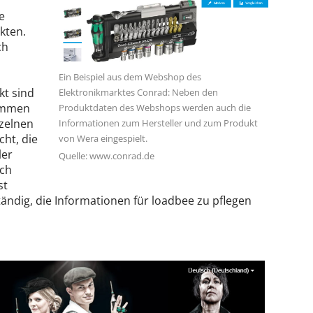
e
kten.
ch
Ein Beispiel aus dem Webshop des
kt sind
Elektronikmarktes Conrad: Neben den
ommen
Produktdaten des Webshops werden auch die
zelnen
Informationen zum Hersteller und zum Produkt
ht, die
von Wera eingespielt.
ler
Quelle: www.conrad.de
ich
st
ändig, die Informationen für loadbee zu pflegen