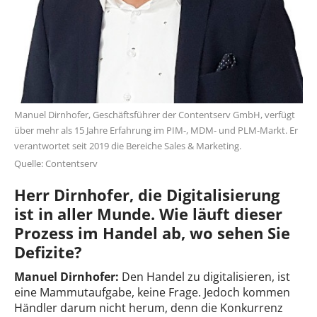
Manuel Dirnhofer, Geschäftsführer der Contentserv GmbH, verfügt
über mehr als 15 Jahre Erfahrung im PIM-, MDM- und PLM-Markt. Er
verantwortet seit 2019 die Bereiche Sales & Marketing.
Quelle: Contentserv
Herr Dirnhofer, die Digitalisierung
ist in aller Munde. Wie läuft dieser
Prozess im Handel ab, wo sehen Sie
Defizite?
Manuel Dirnhofer
:
Den Handel zu digitalisieren, ist
eine Mammutaufgabe, keine Frage. Jedoch kommen
Händler darum nicht herum, denn die Konkurrenz