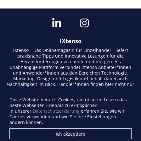
iXtenso
iXtenso – Das Onlinemagazin für Einzelhandel – liefert
praxisnahe Tipps und innovative Lösungen für die
Herausforderungen von heute und morgen. Als
unabhängige Plattform verbindet iXtenso Anbieter*innen
und Anwender*innen aus den Bereichen Technologie,
Marketing, Design und Logistik und behält dabei auch
Nachhaltigkeit im Blick. Händler*innen finden hier nicht nur
aktuelle Entwicklungen, sondern auch Inspiration durch
Expertenmeinungen und Erfolgsgeschichten. Mit einem
Diese Website benutzt Cookies, um unseren Lesern das
lebendigen Schreibstil und relevantem Content fördert das
beste Webseiten-Erlebnis zu ermöglichen.
Magazin den Austausch innerhalb der Retail-Community.
In unserer
Datenschutzerklärung
erfahren Sie, wie wir
Ob digitale Trends oder praktische Alltagstipps – iXtenso
Cookies verwenden und wie Sie Ihre Einstellungen
macht Wissen für den Handel zugänglich.
ändern können.
Anbieterverzeichnis
Ich akzeptiere
Firma eintragen