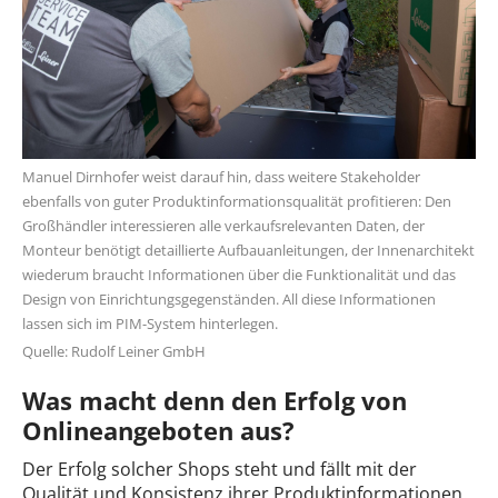
Manuel Dirnhofer weist darauf hin, dass weitere Stakeholder
ebenfalls von guter Produktinformationsqualität profitieren: Den
Großhändler interessieren alle verkaufsrelevanten Daten, der
Monteur benötigt detaillierte Aufbauanleitungen, der Innenarchitekt
wiederum braucht Informationen über die Funktionalität und das
Design von Einrichtungsgegenständen. All diese Informationen
lassen sich im PIM-System hinterlegen.
Quelle: Rudolf Leiner GmbH
Was macht denn den Erfolg von
Onlineangeboten aus?
Der Erfolg solcher Shops steht und fällt mit der
Qualität und Konsistenz ihrer Produktinformationen.