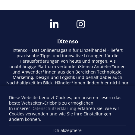
iXtenso
iXtenso – Das Onlinemagazin für Einzelhandel – liefert
praxisnahe Tipps und innovative Lösungen für die
Herausforderungen von heute und morgen. Als
unabhängige Plattform verbindet iXtenso Anbieter*innen
und Anwender*innen aus den Bereichen Technologie,
Marketing, Design und Logistik und behält dabei auch
Nachhaltigkeit im Blick. Händler*innen finden hier nicht nur
aktuelle Entwicklungen, sondern auch Inspiration durch
Expertenmeinungen und Erfolgsgeschichten. Mit einem
Diese Website benutzt Cookies, um unseren Lesern das
lebendigen Schreibstil und relevantem Content fördert das
beste Webseiten-Erlebnis zu ermöglichen.
Magazin den Austausch innerhalb der Retail-Community.
In unserer
Datenschutzerklärung
erfahren Sie, wie wir
Ob digitale Trends oder praktische Alltagstipps – iXtenso
Cookies verwenden und wie Sie Ihre Einstellungen
macht Wissen für den Handel zugänglich.
ändern können.
Anbieterverzeichnis
Ich akzeptiere