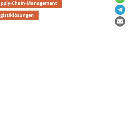
upply-Chain-Management
gistiklösungen