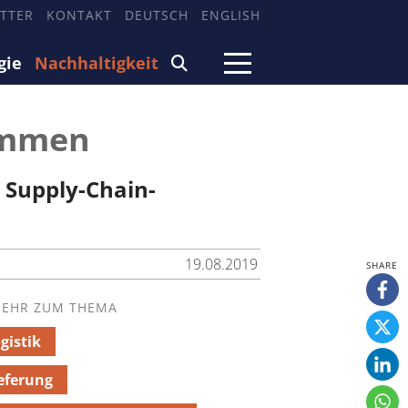
TTER
KONTAKT
DEUTSCH
ENGLISH
gie
Nachhaltigkeit
sammen
 Supply-Chain-
19.08.2019
EHR ZUM THEMA
gistik
eferung