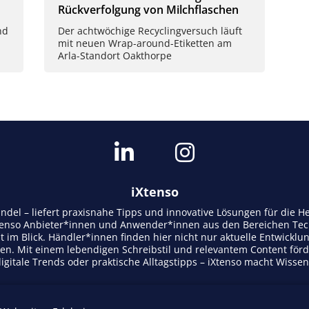
Rückverfolgung von Milchflaschen
nd
Der achtwöchige Recyclingversuch läuft
mit neuen Wrap-around-Etiketten am
Arla-Standort Oakthorpe
iXtenso
andel – liefert praxisnahe Tipps und innovative Lösungen für die
tenso Anbieter*innen und Anwender*innen aus den Bereichen Tech
t im Blick. Händler*innen finden hier nicht nur aktuelle Entwicklu
n. Mit einem lebendigen Schreibstil und relevantem Content för
gitale Trends oder praktische Alltagstipps – iXtenso macht Wisse