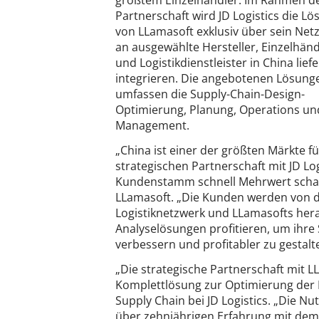
größtem Einzelhändler. Im Rahmen d
Partnerschaft wird JD Logistics die L
von LLamasoft exklusiv über sein Net
an ausgewählte Hersteller, Einzelhänd
und Logistikdienstleister in China lief
integrieren. Die angebotenen Lösung
umfassen die Supply-Chain-Design-
Optimierung, Planung, Operations un
Management.
„China ist einer der größten Märkte f
strategischen Partnerschaft mit JD Lo
Kundenstamm schnell Mehrwert schaf
LLamasoft. „Die Kunden werden von 
Logistiknetzwerk und LLamasofts he
Analyselösungen profitieren, um ihre
verbessern und profitabler zu gestalt
„Die strategische Partnerschaft mit 
Komplettlösung zur Optimierung der Li
Supply Chain bei JD Logistics. „Die N
über zehnjährigen Erfahrung mit dem 