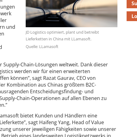
er
S
ösungen
zwerk
Lo
ler
ern und
JD Logistics optimiert, plant und betreibt
en
Lieferketten in China mit LLamasoft.
Quelle: LLamasoft
d
ür Supply-Chain-Lösungen weltweit. Dank dieser
gistics werden wir für einen erweiterten
fen können”, sagt Razat Gaurav, CEO von
der Kombination aus Chinas größtem B2C-
rausragenden Entscheidungsfindung- und
 Supply-Chain-Operationen auf allen Ebenen zu
en.”
LLamasoft bietet Kunden und Händlern eine
eferkette”, sagt Haifeng Yang, Head of Value
utzung unserer jeweiligen Fähigkeiten sowie unserer
Betrieb eines landesweiten Logistiknetzwerks in