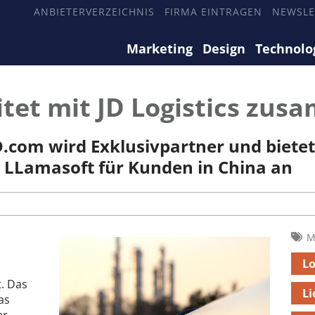
ANBIETERVERZEICHNIS
FIRMA EINTRAGEN
NEWSLE
Marketing
Design
Technolo
tet mit JD Logistics zu
D.com wird Exklusivpartner und bietet
 LLamasoft für Kunden in China an
n
M
Lo
t. Das
Li
as