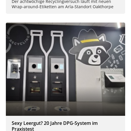
Der achtwöchige Recyclingversuch läuft mit neuen
Wrap-around-Etiketten am Arla-Standort Oakthorpe
Sexy Leergut? 20 Jahre DPG-System im
Praxistest