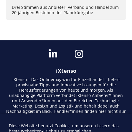
Drei Stimmen aus Anbieter, Verband und Handel zum
20-jährigen Bestehen der Pfandrückgabe
iXtenso
iXtenso – Das Onlinemagazin für Einzelhandel – liefert
praxisnahe Tipps und innovative Lösungen für die
Herausforderungen von heute und morgen. Als
unabhängige Plattform verbindet iXtenso Anbieter*innen
und Anwender*innen aus den Bereichen Technologie,
Marketing, Design und Logistik und behält dabei auch
Nachhaltigkeit im Blick. Händler*innen finden hier nicht nur
aktuelle Entwicklungen, sondern auch Inspiration durch
Expertenmeinungen und Erfolgsgeschichten. Mit einem
Diese Website benutzt Cookies, um unseren Lesern das
lebendigen Schreibstil und relevantem Content fördert das
beste Webseiten-Erlebnis zu ermöglichen.