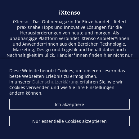
iXtenso
iXtenso – Das Onlinemagazin für Einzelhandel – liefert
praxisnahe Tipps und innovative Lösungen für die
Herausforderungen von heute und morgen. Als
unabhängige Plattform verbindet iXtenso Anbieter*innen
und Anwender*innen aus den Bereichen Technologie,
Marketing, Design und Logistik und behält dabei auch
Nachhaltigkeit im Blick. Händler*innen finden hier nicht nur
aktuelle Entwicklungen, sondern auch Inspiration durch
Expertenmeinungen und Erfolgsgeschichten. Mit einem
Diese Website benutzt Cookies, um unseren Lesern das
lebendigen Schreibstil und relevantem Content fördert das
beste Webseiten-Erlebnis zu ermöglichen.
Magazin den Austausch innerhalb der Retail-Community.
In unserer
Datenschutzerklärung
erfahren Sie, wie wir
Ob digitale Trends oder praktische Alltagstipps – iXtenso
Cookies verwenden und wie Sie Ihre Einstellungen
macht Wissen für den Handel zugänglich.
ändern können.
Anbieterverzeichnis
Ich akzeptiere
Firma eintragen
Mediadaten
Nur essentielle Cookies akzeptieren
Kontakt
Impressum
Datenschutz