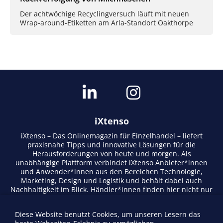
Der achtwöchige Recyclingversuch läuft mit neuen
Wrap-around-Etiketten am Arla-Standort Oakthorpe
iXtenso
iXtenso – Das Onlinemagazin für Einzelhandel – liefert
praxisnahe Tipps und innovative Lösungen für die
Herausforderungen von heute und morgen. Als
unabhängige Plattform verbindet iXtenso Anbieter*innen
und Anwender*innen aus den Bereichen Technologie,
Marketing, Design und Logistik und behält dabei auch
Nachhaltigkeit im Blick. Händler*innen finden hier nicht nur
aktuelle Entwicklungen, sondern auch Inspiration durch
Expertenmeinungen und Erfolgsgeschichten. Mit einem
Diese Website benutzt Cookies, um unseren Lesern das
lebendigen Schreibstil und relevantem Content fördert das