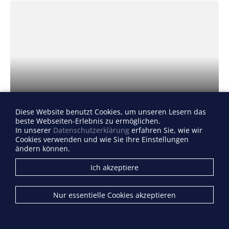
Diese Website benutzt Cookies, um unseren Lesern das
VideoIP-Linie „a tribute to Amadeus“
beste Webseiten-Erlebnis zu ermöglichen.
In unserer
Datenschutzerklärung
erfahren Sie, wie wir
Hochwertige Komponenten und Gesamtlösungen von
Cookies verwenden und wie Sie Ihre Einstellungen
1-Kanalsystemen bis hin zu Mega-IP-Projekten.
ändern können.
Ich akzeptiere
Nur essentielle Cookies akzeptieren