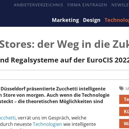
ANBIETERVERZEICHNIS
FIRMA EINTRAGEN
NEWSLE
Marketing
Design
Technolo
Stores: der Weg in die Zu
und Regalsysteme auf der EuroCIS 202
 Düsseldorf
präsentierte Zucchetti intelligente
M
n Store von morgen. Auch wenn die Technologie
Te
teckt – die theoretischen Möglichkeiten sind
Kü
cchetti
, verrät uns im Gespräch, welche
W
n durch neueste
Technologien
wie intelligente