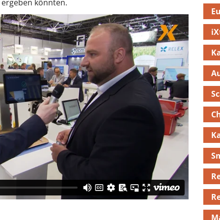
 ergeben könnten.
E
iX
K
A
S
C
Ka
Sm
R
Re
Ma