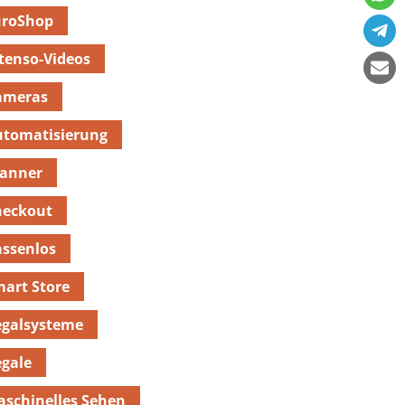
uroShop
tenso-Videos
ameras
utomatisierung
canner
heckout
ssenlos
art Store
egalsysteme
gale
schinelles Sehen