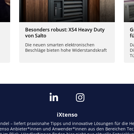
Besonders robust: XS4 Heavy Duty
G
von Salto
f
Die neuen smarten elektronischen
D
Beschläge bieten hohe Widerstandskraft
Di
T
iXtenso
andel – liefert praxisnahe Tipps und innovative Lösungen für die
tenso Anbieter*innen und Anwender*innen aus den Bereichen Tech