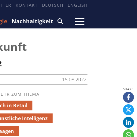
TTER
KONTAKT
DEUTSCH
ENGLISH
gie
Nachhaltigkeit
kunft
2
15.08.2022
EHR ZUM THEMA
ch in Retail
nstliche Intelligenz
aagen