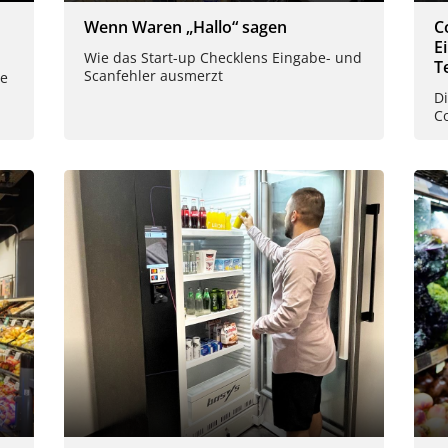
Wenn Waren „Hallo“ sagen
C
E
Wie das Start-up Checklens Eingabe- und
T
Scanfehler ausmerzt
me
Di
C