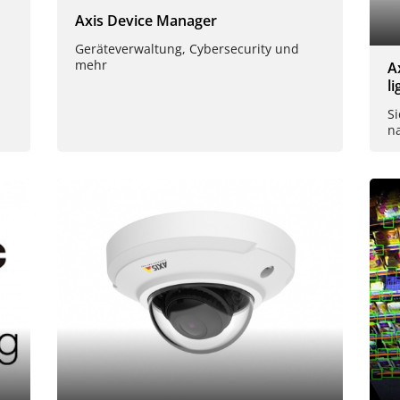
Axis Device Manager
Geräteverwaltung, Cybersecurity und
mehr
A
l
Si
n