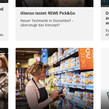
nd
iXtenso testet: REWE Pick&Go
D
a
Neuer Testmarkt in Düsseldorf –
a
überzeugt das Konzept?
E
as
A