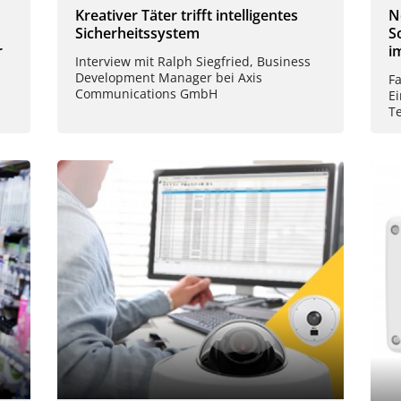
Kreativer Täter trifft intelligentes
N
Sicherheitssystem
S
r
i
Interview mit Ralph Siegfried, Business
Development Manager bei Axis
F
Communications GmbH
E
T