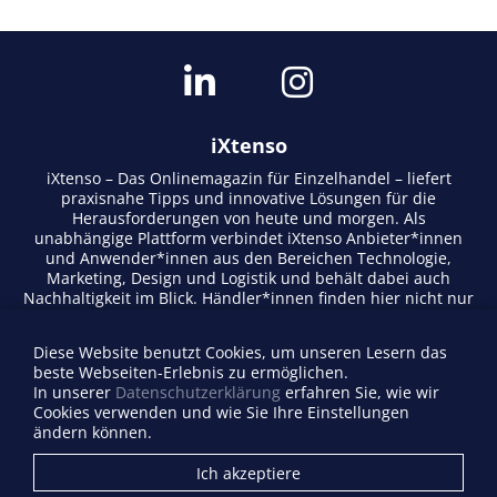
iXtenso
iXtenso – Das Onlinemagazin für Einzelhandel – liefert
praxisnahe Tipps und innovative Lösungen für die
Herausforderungen von heute und morgen. Als
unabhängige Plattform verbindet iXtenso Anbieter*innen
und Anwender*innen aus den Bereichen Technologie,
Marketing, Design und Logistik und behält dabei auch
Nachhaltigkeit im Blick. Händler*innen finden hier nicht nur
aktuelle Entwicklungen, sondern auch Inspiration durch
Expertenmeinungen und Erfolgsgeschichten. Mit einem
Diese Website benutzt Cookies, um unseren Lesern das
lebendigen Schreibstil und relevantem Content fördert das
beste Webseiten-Erlebnis zu ermöglichen.
Magazin den Austausch innerhalb der Retail-Community.
In unserer
Datenschutzerklärung
erfahren Sie, wie wir
Ob digitale Trends oder praktische Alltagstipps – iXtenso
Cookies verwenden und wie Sie Ihre Einstellungen
macht Wissen für den Handel zugänglich.
ändern können.
Anbieterverzeichnis
Ich akzeptiere