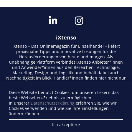
iXtenso
iXtenso – Das Onlinemagazin für Einzelhandel – liefert
praxisnahe Tipps und innovative Lösungen für die
Herausforderungen von heute und morgen. Als
unabhängige Plattform verbindet iXtenso Anbieter*innen
und Anwender*innen aus den Bereichen Technologie,
Marketing, Design und Logistik und behält dabei auch
Nachhaltigkeit im Blick. Händler*innen finden hier nicht nur
aktuelle Entwicklungen, sondern auch Inspiration durch
Expertenmeinungen und Erfolgsgeschichten. Mit einem
Diese Website benutzt Cookies, um unseren Lesern das
lebendigen Schreibstil und relevantem Content fördert das
beste Webseiten-Erlebnis zu ermöglichen.
Magazin den Austausch innerhalb der Retail-Community.
In unserer
Datenschutzerklärung
erfahren Sie, wie wir
Ob digitale Trends oder praktische Alltagstipps – iXtenso
Cookies verwenden und wie Sie Ihre Einstellungen
macht Wissen für den Handel zugänglich.
ändern können.
Anbieterverzeichnis
Ich akzeptiere
Firma eintragen