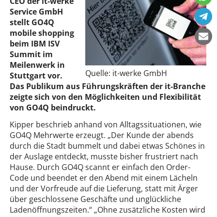
CEO der it-werke
Service GmbH
stellt GO4Q
mobile shopping
beim IBM ISV
Summit im
Meilenwerk in
Quelle: it-werke GmbH
Stuttgart vor.
Das Publikum aus Führungskräften der it-Branche
zeigte sich von den Möglichkeiten und Flexibilität
von GO4Q beindruckt.
Kipper beschrieb anhand von Alltagssituationen, wie
GO4Q Mehrwerte erzeugt. „Der Kunde der abends
durch die Stadt bummelt und dabei etwas Schönes in
der Auslage entdeckt, musste bisher frustriert nach
Hause. Durch GO4Q scannt er einfach den Order-
Code und beendet er den Abend mit einem Lächeln
und der Vorfreude auf die Lieferung, statt mit Ärger
über geschlossene Geschäfte und unglückliche
Ladenöffnungszeiten.“ „Ohne zusätzliche Kosten wird