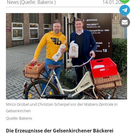
News (Quelle: Bakerix )
14.01.2022
Mirco Grübel und Christian Scherpel vor der Malzers-Zentrale in
Gelsenkirchen
Quelle: Bakerix
Die Erzeugnisse der Gelsenkirchener Bäckerei